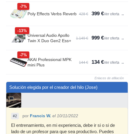
-7%
399 €
Poly Effects Verbs Reverb
428 €
Ver oferta
→
-13%
Universal Audio Apollo
999 €
1.149 €
Ver oferta
→
Twin X Duo Gen2 Ess+
-7%
AKAI Professional MPK
134 €
144 €
Ver oferta
→
mini Plus
Enlaces de afiliación
Solución elegida por el creador del hilo (Jose)
por
Francis W.
el 10/11/2022
#2
El entrenamiento, en mi experiencia, debe ir si o si de
lado de un profesor para que sea productivo. Puedes