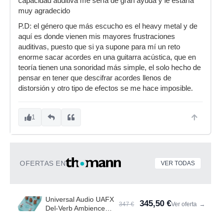
capacidad auditiva me sería de gran ayuda y le estaría
muy agradecido
P.D: el género que más escucho es el heavy metal y de
aquí es donde vienen mis mayores frustraciones
auditivas, puesto que si ya supone para mí un reto
enorme sacar acordes en una guitarra acústica, que en
teoría tienen una sonoridad más simple, el solo hecho de
pensar en tener que descifrar acordes llenos de
distorsión y otro tipo de efectos se me hace imposible.
1
OFERTAS EN
VER TODAS
Universal Audio UAFX
345,50 €
347 €
Ver oferta
→
Del-Verb Ambience
Compan.