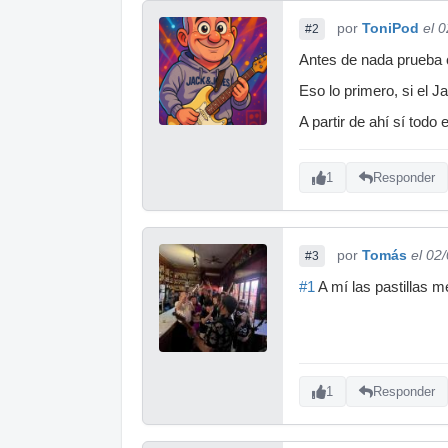
por
ToniPod
el 
#2
Antes de nada prueba 
Eso lo primero, si el J
A partir de ahí sí todo 
1
Responder
por
Tomás
el 02
#3
#1
A mí las pastillas m
1
Responder