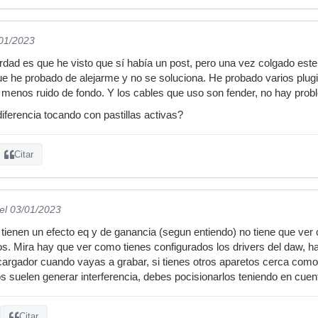
/01/2023
rdad es que he visto que sí había un post, pero una vez colgado este
e he probado de alejarme y no se soluciona. He probado varios plugi
 menos ruido de fondo. Y los cables que uso son fender, no hay prob
iferencia tocando con pastillas activas?
Citar
el 03/01/2023
s tienen un efecto eq y de ganancia (segun entiendo) no tiene que ve
s. Mira hay que ver como tienes configurados los drivers del daw, hay
argador cuando vayas a grabar, si tienes otros aparetos cerca como: t
os suelen generar interferencia, debes pocisionarlos teniendo en cuen
Citar