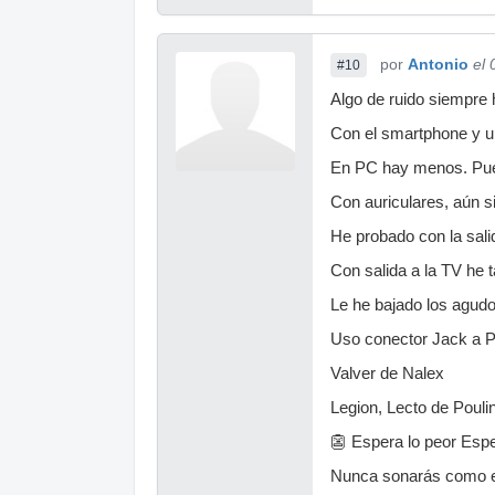
por
Antonio
el
#10
Algo de ruido siempre 
Con el smartphone y u
En PC hay menos. Puede
Con auriculares, aún 
He probado con la salid
Con salida a la TV he 
Le he bajado los agudo
Uso conector Jack a PC
Valver de Nalex
Legion, Lecto de Pouli
👺 Espera lo peor Espe
Nunca sonarás como el