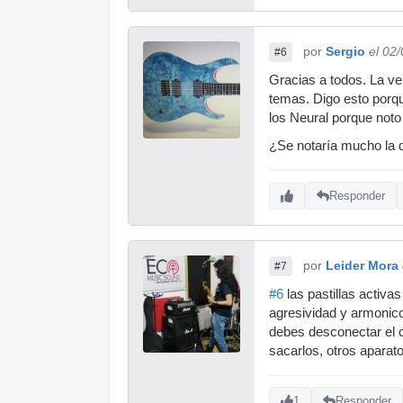
por
Sergio
el 02
#6
Gracias a todos. La ve
temas. Digo esto porqu
los Neural porque noto
¿Se notaría mucho la d
Responder
por
Leider Mora
#7
#6
las pastillas activa
agresividad y armonico
debes desconectar el c
sacarlos, otros aparat
1
Responder