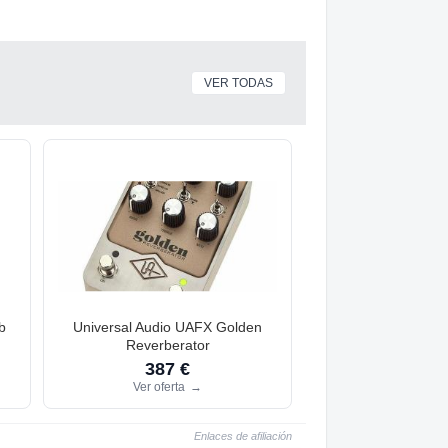
VER TODAS
b
Universal Audio UAFX Golden
Reverberator
387 €
Ver oferta
→
Enlaces de afiliación