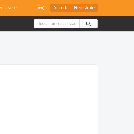

rcasonic
Accede
Regístrate