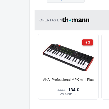
OFERTAS EN
-7%
AKAI Professional MPK mini Plus
134 €
144 €
Ver oferta
→