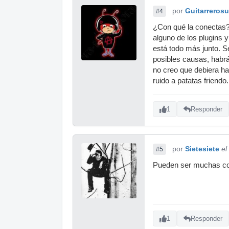
por
Guitarrerosu
#4
¿Con qué la conectas? 
alguno de los plugins 
está todo más junto. 
posibles causas, habrá 
no creo que debiera hac
ruido a patatas friendo
1
Responder
por
Sietesiete
el
#5
Pueden ser muchas cos
1
Responder