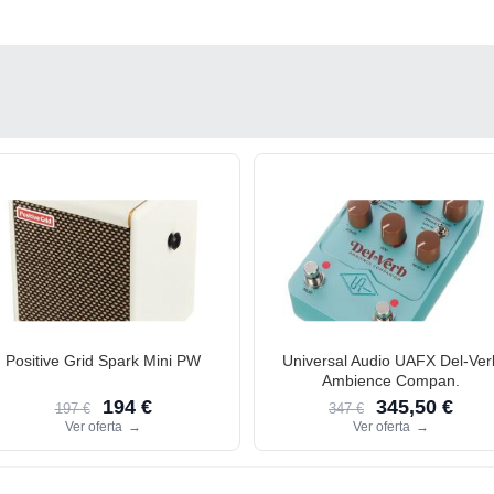
Positive Grid Spark Mini PW
Universal Audio UAFX Del-Ver
Ambience Compan.
194 €
345,50 €
197 €
347 €
Ver oferta
→
Ver oferta
→