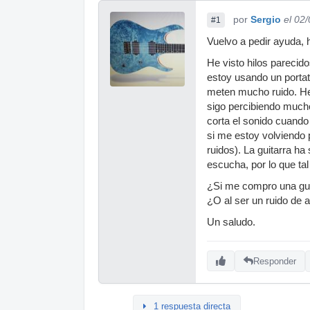
por
Sergio
el 02
#1
Vuelvo a pedir ayuda, 
He visto hilos parecid
estoy usando un portat
meten mucho ruido. He 
sigo percibiendo mucho
corta el sonido cuando
si me estoy volviendo 
ruidos). La guitarra h
escucha, por lo que ta
¿Si me compro una guit
¿O al ser un ruido de
Un saludo.
Responder
1 respuesta directa