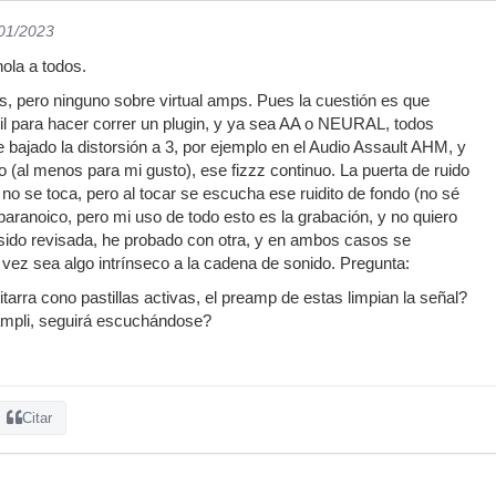
/01/2023
hola a todos.
os, pero ninguno sobre virtual amps. Pues la cuestión es que
il para hacer correr un plugin, y ya sea AA o NEURAL, todos
bajado la distorsión a 3, por ejemplo en el Audio Assault AHM, y
 (al menos para mi gusto), ese fizzz continuo. La puerta de ruido
 no se toca, pero al tocar se escucha ese ruidito de fondo (no sé
paranoico, pero mi uso de todo esto es la grabación, y no quiero
a sido revisada, he probado con otra, y en ambos casos se
l vez sea algo intrínseco a la cadena de sonido. Pregunta:
arra cono pastillas activas, el preamp de estas limpian la señal?
 ampli, seguirá escuchándose?
Citar