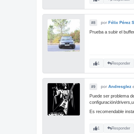
por
Félix Pérez 
#8
Prueba a subir el buffe
1
Responder
por
Andresglez
#9
Puede ser problema de 
configuración/drivers,u
Es recomendable instal
1
Responder