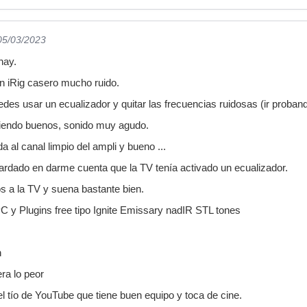
 05/03/2023
hay.
n iRig casero mucho ruido.
s usar un ecualizador y quitar las frecuencias ruidosas (ir probando
siendo buenos, sonido muy agudo.
a al canal limpio del ampli y bueno ...
tardado en darme cuenta que la TV tenía activado un ecualizador.
s a la TV y suena bastante bien.
 y Plugins free tipo Ignite Emissary nadIR STL tones
n
ra lo peor
 tío de YouTube que tiene buen equipo y toca de cine.