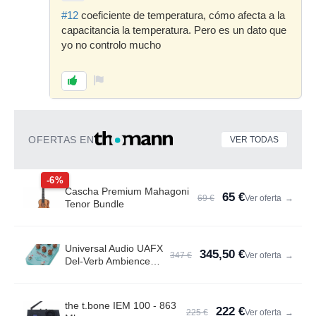
#12
coeficiente de temperatura, cómo afecta a la
capacitancia la temperatura. Pero es un dato que
yo no controlo mucho
OFERTAS EN
VER TODAS
-6%
Cascha Premium Mahagoni
65 €
69 €
Ver oferta
→
Tenor Bundle
Universal Audio UAFX
345,50 €
347 €
Ver oferta
→
Del-Verb Ambience
Compan.
the t.bone IEM 100 - 863
222 €
225 €
Ver oferta
→