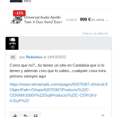
Mhz
-13%
Universal Audio Apollo
999 €
1.149 €
Ver oferta
→
Twin X Duo Gen2 Ess+
Enlaces de afiliación
por
Rubiolus
el 14/03/2022
#2
Como que no?...tío tienes un sitio en Cantabria que si lo
tienen y además creo que lo sabes...cualquier cosa mira
primero siempre aquí
https://www.retroamplis.com/epages/62070367.sf/secdc93ad1
ObjectPath=/Shops/62070367/Products/%22C-
CERAM/1000V%22/SubProducts/%22C-CER/1KV-
0.01uF%22