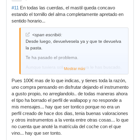
#11
En todas las cuerdas, el mastil queda concavo
estando el tornillo del alma completamente apretado en
sentido horario...
<span escribió:
Desde luego, devuelvesela ya y que te devuelva
la pasta.
Te ha pasado el problema.
Aunque tuviera solucion, que ya le has buscado,
Mostrar más
no mereces tener que gastar extras en luthier, a
no ser que te haya pedido 250€ en cuyo caso,
Pues 100€ mas de lo que indicas, y tienes toda la razón,
por el precio, quizas si te haya convenido, sino
uno compra pensando en disfrutar dejando el instrumento
para su casa, que cuando se vende una guitarra,
a gusto propio, no arreglandolo.. de todas maneras ahora
lo unico que tiene que hacer el comprador es
el tipo ha borrado el perfil de wallapop y no responde a
ponerla a su gusto, no llevarla de tacada al
mis mensajes... hay que ser tontico porque no era un
lutjier.
perfil creado de hace dos dias, tenia buenas valoraciones
y otros instrumentos a la venta entre otras cosas... lo que
Eso tiene mala solucion y a lo peor tendria que
no cuenta que anoté la matrícula del coche con el que
levantar el diapason y cambiar el alma, son
vino... hay que ser tonto.
reparaciones de los "gordas"