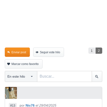
1
2
Enviar post
Seguir este hilo
Marcar como favorito
por
Nic76
el 29/04/2025
#13