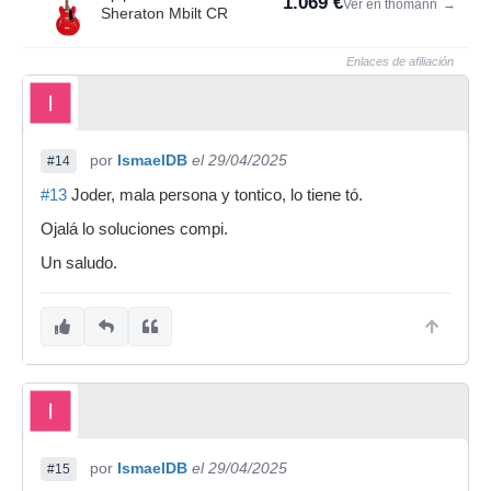
1.069 €
Ver en thomann
→
Sheraton Mbilt CR
Enlaces de afiliación
por
IsmaelDB
el 29/04/2025
#14
#13
Joder, mala persona y tontico, lo tiene tó.
Ojalá lo soluciones compi.
Un saludo.
por
IsmaelDB
el 29/04/2025
#15