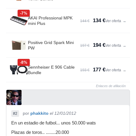
-7%
AKAI Professional MPK
134 €
144 €
Ver oferta
→
mini Plus
Positive Grid Spark Mini
194 €
197 €
Ver oferta
→
PW
-8%
Sennheiser E 906 Cable
177 €
193 €
Ver oferta
→
Bundle
Enlaces de afiliación
por
phakkito
el 12/01/2012
#2
En un estadio de futbol... unos 50.000 wats
Plazas de toros.. ........20.000