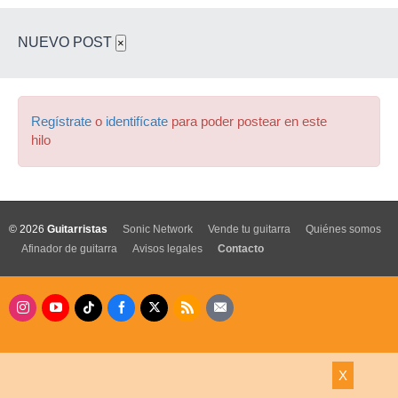
NUEVO POST
×
Regístrate
o
identifícate
para poder postear en este
hilo
© 2026
Guitarristas
Sonic Network
Vende tu guitarra
Quiénes somos
Afinador de guitarra
Avisos legales
Contacto
X