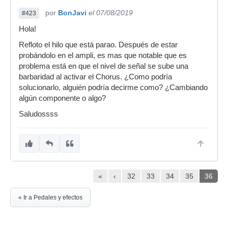
por
BonJavi
el 07/08/2019
#423
Hola!
Refloto el hilo que está parao. Después de estar
probándolo en el ampli, es mas que notable que es
problema está en que el nivel de señal se sube una
barbaridad al activar el Chorus. ¿Como podría
solucionarlo, alguién podría decirme como? ¿Cambiando
algún componente o algo?
Saludossss
«
‹
32
33
34
35
36
« Ir a Pedales y efectos