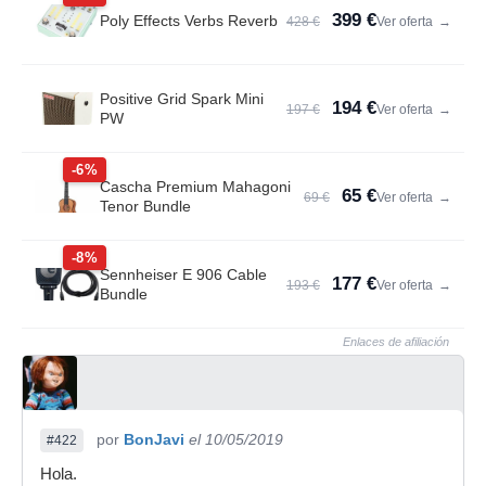
399 €
Poly Effects Verbs Reverb
428 €
Ver oferta
→
Positive Grid Spark Mini
194 €
197 €
Ver oferta
→
PW
-6%
Cascha Premium Mahagoni
65 €
69 €
Ver oferta
→
Tenor Bundle
-8%
Sennheiser E 906 Cable
177 €
193 €
Ver oferta
→
Bundle
Enlaces de afiliación
por
BonJavi
el 10/05/2019
#422
Hola.