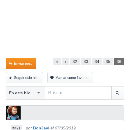
«
‹
32
33
34
35
36
Enviar post
Seguir este hilo
Marcar como favorito
por
BonJavi
el 07/05/2019
#421