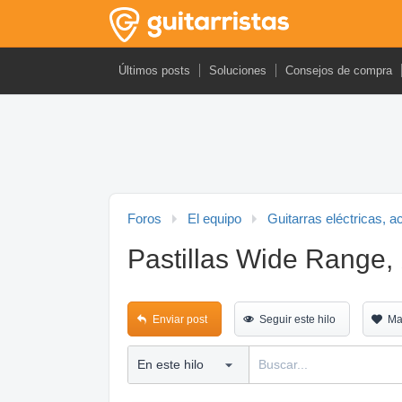
Últimos posts
Soluciones
Consejos de compra
Foros
El equipo
Guitarras eléctricas, a
Pastillas Wide Range, 
Enviar post
Seguir este hilo
Ma