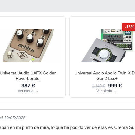
-13%
Universal Audio UAFX Golden
Universal Audio Apollo Twin X 
Reverberator
Gen2 Ess+
387 €
999 €
1.149 €
Ver oferta
→
Ver oferta
→
el 19/05/2026
an en mi punto de mira, lo que he podido ver de ellas es Crema S