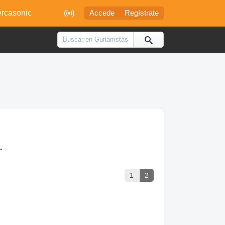

rcasonic
Accede
Regístrate
.
1
2