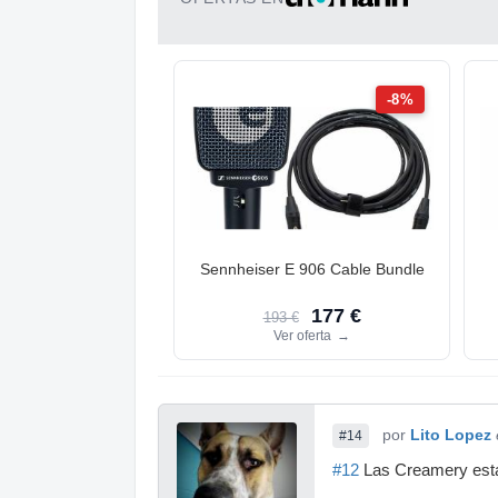
-8%
Sennheiser E 906 Cable Bundle
177 €
193 €
Ver oferta
→
por
Lito Lopez
#14
#12
Las Creamery estab