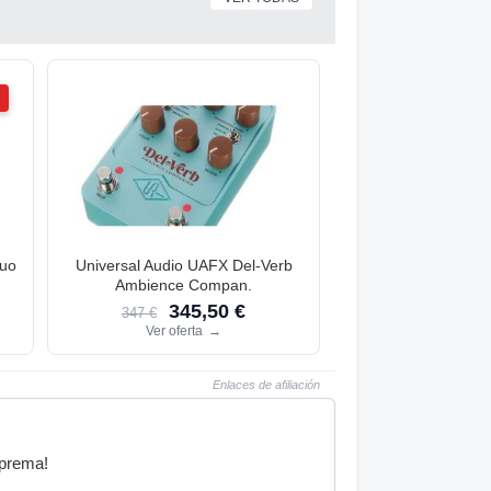
Duo
Universal Audio UAFX Del-Verb
Ambience Compan.
345,50 €
347 €
Ver oferta
→
Enlaces de afiliación
uprema!