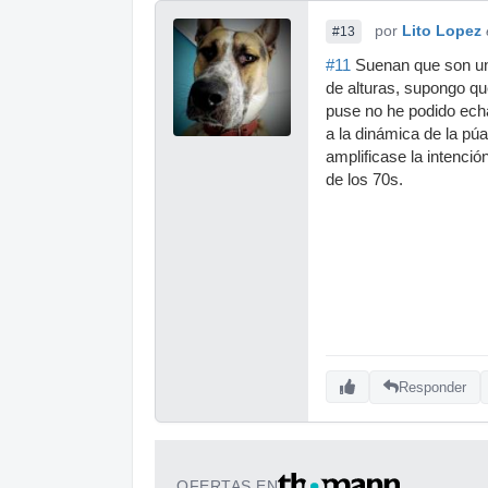
por
Lito Lopez
#13
#11
Suenan que son una
de alturas, supongo qu
puse no he podido echa
a la dinámica de la púa
amplificase la intenció
de los 70s.
Responder
OFERTAS EN