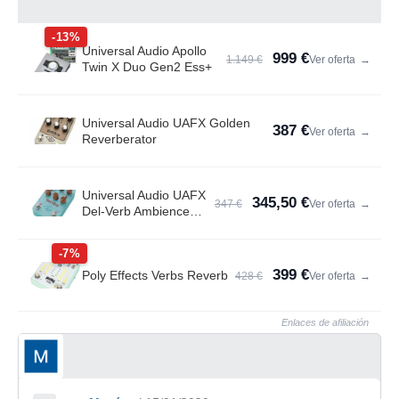
-13%
Universal Audio Apollo
999 €
1.149 €
Ver oferta
→
Twin X Duo Gen2 Ess+
Universal Audio UAFX Golden
387 €
Ver oferta
→
Reverberator
Universal Audio UAFX
345,50 €
347 €
Ver oferta
→
Del-Verb Ambience
Compan.
-7%
399 €
Poly Effects Verbs Reverb
428 €
Ver oferta
→
Enlaces de afiliación