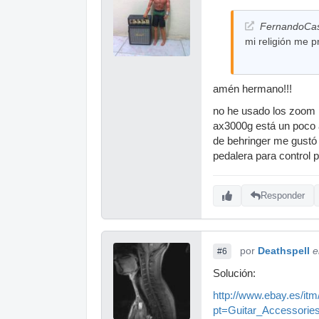
FernandoCast
mi religión me p
amén hermano!!!
no he usado los zoom p
ax3000g está un poco a
de behringer me gustó 
pedalera para control 
Responder
por
Deathspell
e
#6
Solución:
http://www.ebay.es/it
pt=Guitar_Accessori