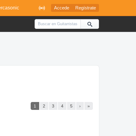

rcasonic
Accede
Regístrate
1
2
3
4
5
›
»