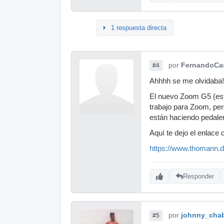
1 respuesta directa
por
FernandoCa
#4
Ahhhh se me olvidaba!!
El nuevo Zoom G5 (est
trabajo para Zoom, per
están haciendo pedalera
Aquí te dejo el enlace
https://www.thomann.
Responder
por
johnny_cha
#5