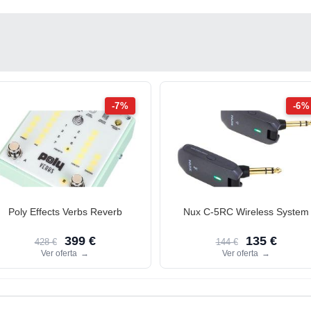
-7%
-6%
Poly Effects Verbs Reverb
Nux C-5RC Wireless System
399 €
135 €
428 €
144 €
Ver oferta
→
Ver oferta
→