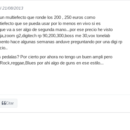
l 21/08/2013
un multiefecto que ronde los 200 , 250 euros como
iefecto que se pueda usar por lo menos en vivo si es
ue va a ser algo de segunda mano...por ese precio he visto
eja,zoom g2,digitech rp 90,200,300,boss me 30,vox tonelab
mento hace algunas semanas anduve preguntando por una digi rp
cio..
 pedalas? Por cierto por ahora no tengo un buen ampli pero
,Rock,reggae,Blues por ahi algo de guns en ese estilo...
Citar