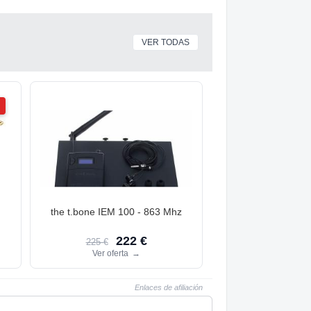
VER TODAS
the t.bone IEM 100 - 863 Mhz
222 €
225 €
Ver oferta
→
Enlaces de afiliación