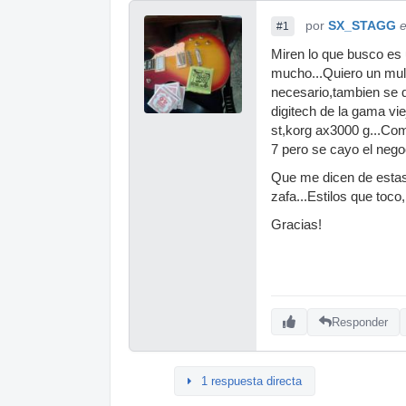
por
SX_STAGG
e
#1
Miren lo que busco es 
mucho...Quiero un mult
necesario,tambien se q
digitech de la gama vi
st,korg ax3000 g...Co
7 pero se cayo el nego
Que me dicen de estas
zafa...Estilos que toco
Gracias!
Responder
1 respuesta directa