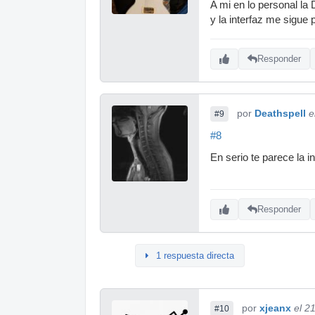
A mi en lo personal l
y la interfaz me sigue
Responder
por
Deathspell
e
#9
#8
En serio te parece la 
Responder
1 respuesta directa
por
xjeanx
el 2
#10