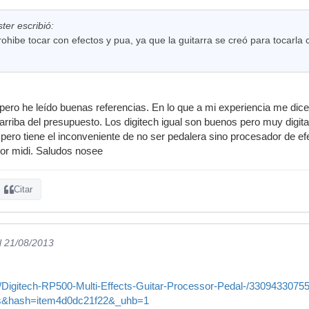
er escribió:
rohibe tocar con efectos y pua, ya que la guitarra se creó para tocarla
ero he leído buenas referencias. En lo que a mi experiencia me dice
rriba del presupuesto. Los digitech igual son buenos pero muy digita
pero tiene el inconveniente de no ser pedalera sino procesador de e
por midi. Saludos nosee
Citar
l 21/08/2013
m/Digitech-RP500-Multi-Effects-Guitar-Processor-Pedal-/3309433075
es&hash=item4d0dc21f22&_uhb=1