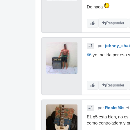
De nada
Responder
por
johnny_cha
#7
#6
yo me iría por esa s
Responder
por
Rocks90s
el
#8
EL g5 esta bien, no es
como controladora y g