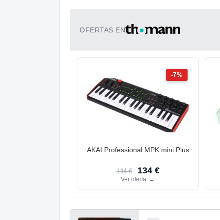
OFERTAS EN
-7%
AKAI Professional MPK mini Plus
134 €
144 €
Ver oferta
→