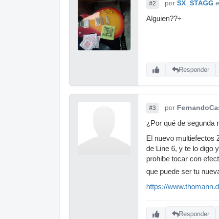
por
SX_STAGG
e
#2
Alguien??÷
Responder
por
FernandoCa
#3
¿Por qué de segunda
El nuevo multiefectos
de Line 6, y te lo dig
prohibe tocar con efect
que puede ser tu nuev
https://www.thomann
Responder