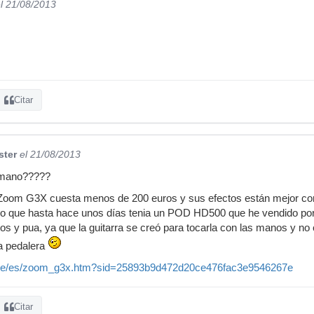
l 21/08/2013
Citar
ster
el 21/08/2013
 mano?????
 Zoom G3X cuesta menos de 200 euros y sus efectos están mejor c
o yo que hasta hace unos días tenia un POD HD500 que he vendido por
os y pua, ya que la guitarra se creó para tocarla con las manos y no c
a pedalera
.de/es/zoom_g3x.htm?sid=25893b9d472d20ce476fac3e9546267e
Citar