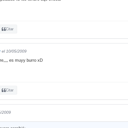
Citar
r
el 10/05/2009
re,,,, es muyy burro xD
Citar
5/2009
ero escribió: