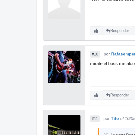
Responder
por
Rafasempe
#10
mirate el boss metalco
Responder
por
Tito
el 10/0
#11
AugustoRengu