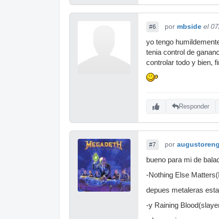
por
mbside
el 0
#6
yo tengo humildemente
tenia control de ganan
controlar todo y bien,
Responder
por
augustoren
#7
bueno para mi de bala
-Nothing Else Matters(
depues metaleras est
-y Raining Blood(slaye