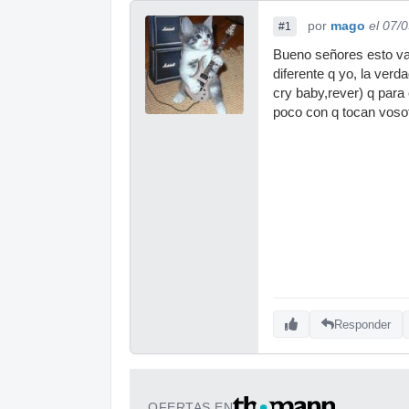
por
mago
el 07/
#1
Bueno señores esto va
diferente q yo, la ver
cry baby,rever) q para 
poco con q tocan vosot
Responder
OFERTAS EN