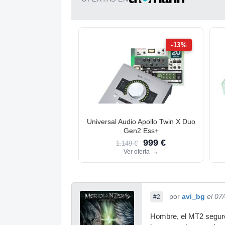
-13%
Universal Audio Apollo Twin X Duo
Gen2 Ess+
999 €
1.149 €
Ver oferta
→
por
avi_bg
el 07
#2
Hombre, el MT2 seguro