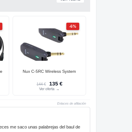
-6%
le
Nux C-5RC Wireless System
135 €
144 €
Ver oferta
→
Enlaces de afiliación
eces me saco unas palabrejas del baul de