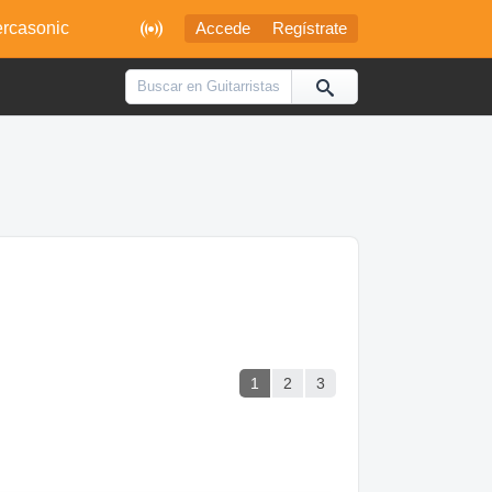

rcasonic
Accede
Regístrate
1
2
3