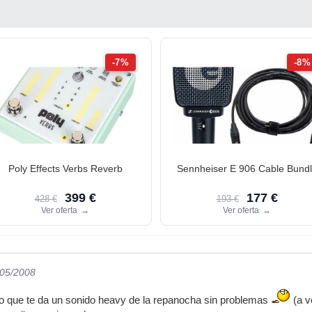
-7%
-8%
Poly Effects Verbs Reverb
Sennheiser E 906 Cable Bund
399 €
177 €
428 €
193 €
Ver oferta
→
Ver oferta
→
/05/2008
 que te da un sonido heavy de la repanocha sin problemas
(a v