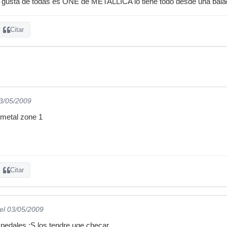
 gusta de todas es ONE de METALLICA lo tiene todo desde una bala
Citar
03/05/2009
 metal zone 1
Citar
el 03/05/2009
edales :S los tendre uqe checar