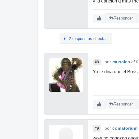
y la cancion q mas me
Responder
2 respuestas directas
por
muscles
el 
#8
Yo te diria que el Boss
Responder
por
comatorium
#9
wow no conozco esos p