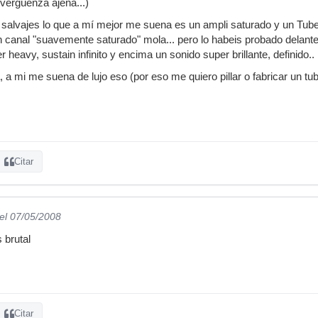
vergüenza ajena...)
 salvajes lo que a mí mejor me suena es un ampli saturado y un Tube 
un canal "suavemente saturado" mola... pero lo habeis probado del
 heavy, sustain infinito y encima un sonido super brillante, definido
, a mi me suena de lujo eso (por eso me quiero pillar o fabricar un t
Citar
el 07/05/2008
 brutal
Citar