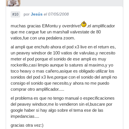
por
Jesús
el 07/05/2008
#10
muchas gracias ElMontu y overdrive!
,el amplificador
que me cargue fue un marshall valvestate de 80
vatios,fue con una pedalera zoom.
al ampli que enchufo ahora el pod x3 live en el return es,
un peavey windsor de 100 vatios de valvulas,y necesito
meter el pod porque el sonido de ese ampli es muy
rockerillo,casi limpio aunque lo satures al maximo,y yo
toco heavy o mas cañero,asique es obligado utilizar los
sonidos del pod x3 live,porque con el sonido del ampli no
consigo el sonido que necesito,y ahora no me puedo
comprar otro amplificador.....
el problema es que no tengo manual o especificaciones
del peavey windsor,me lo vendieron sin el,buscare por
google haber si hay algo sobre el tema ese de las
impedancias....
gracias otra vez:)