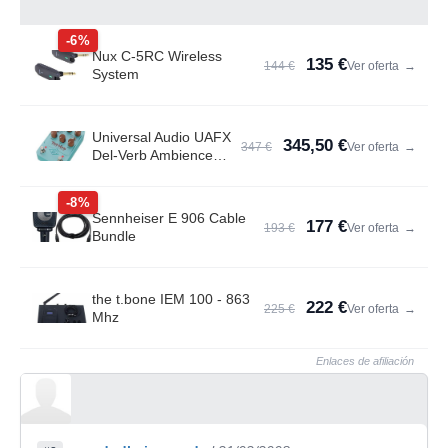
-6%
Nux C-5RC Wireless
135 €
144 €
Ver oferta
→
System
Universal Audio UAFX
345,50 €
347 €
Ver oferta
→
Del-Verb Ambience
Compan.
-8%
Sennheiser E 906 Cable
177 €
193 €
Ver oferta
→
Bundle
the t.bone IEM 100 - 863
222 €
225 €
Ver oferta
→
Mhz
Enlaces de afiliación