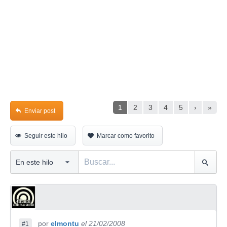
1
2
3
4
5
›
»
Enviar post
Seguir este hilo
Marcar como favorito
por
elmontu
el 21/02/2008
#1