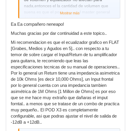
nada,entonces el la cantidad de volumen que
suena es que el pongas con el master general
Mostrar más
del pod,hasta aqui todo claro.
Ea Ea compañero neneapo!
mi duda es,¿me puedo cargar el amplificador
Muchas gracias por dar continuidad a este topico..
por pasarme con el volumen del master del pod
estando conectado al loop de efectos del ampli?,
Mi recomendacion es que el ecualizador grafico en FLAT
¿o le puedo meter el volumen que quiera incluso
[Grabes, Medios y Agudos en 5].. con respecto a tu
al maximo y no habria problema?,es que ya se
temor de sobre cargar el Input/Return de tu amplificador
me jodio un ampli cuando conecte una pedalera
para guitarra, te recomiendo que leas las
al input del ampli normal,le meti mucho volumen
especificaciones tecnicas de su manual de operaciones..
desde la pedalera y en una semana el ampli
Por lo general un Return tiene una impedancia asimetrica
empezo a fallar
de 10k Ohms [es decir 10,000 Ohms], un Input frontal
por lo general cuenta con una impedancia tambien
asimétrica de 1M Ohms [1 Millon de Ohms] es por eso
que se me hace muy extraño que dañaras el imput
forntal.. a menos que se tratase de un combo de practica
muy pequeño.. El POD X3 es completamente
configurable, asi que podras ajustar el nivel de salida de
-12dB a +12dB..