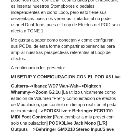
podemos hacer con el, la recomendada por el fabricante
es insertar nuestros Stompboxes o pedales
independientes en dicho Loop, pero esto tiene sus
desventajas pues nos veremos limitados al no poder
usar el Dual Tone, pues el Loop de Efectos del POD solo
afecta a TONE 1.
Me gustaria saber como conectan y como configuran
sus PODs, de esta forma compartir experiencias para
ampliar nuestras perspectivas referentes al Loop de
efectos.
A continuacion les presento:
MI SETUP Y CONFIGURACION CON EL POD X3 Live
Guitarra-->Ibanez WD7 Wah-Wah-->Digitech
Whammy-->Zoom G2.1u
[La utilizo unicamente como
estacion de Volumen "Pre" y como estacion de efectos
de Modulacion, que controlo en tiempo real con el pedal
de expresion]
-->PODX3Live + Behringer FCB1010
MIDI Foot Controler
[Para cambiar a mis preset con
solo una pulsacion]
PODX3Live Jack Mono [L/R]
Outputs==>Behringer GMX210 Stereo Input/Slave