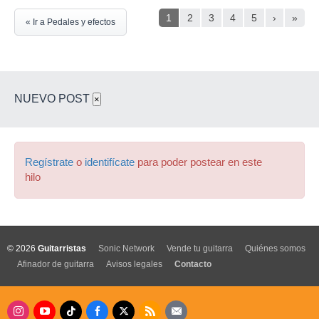
1
2
3
4
5
›
»
« Ir a Pedales y efectos
NUEVO POST
×
Regístrate
o
identifícate
para poder postear en este
hilo
© 2026
Guitarristas
Sonic Network
Vende tu guitarra
Quiénes somos
Afinador de guitarra
Avisos legales
Contacto