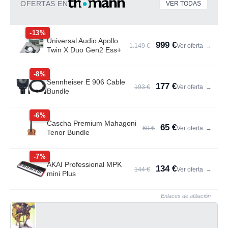
OFERTAS EN
VER TODAS
-13%
Universal Audio Apollo
999 €
1.149 €
Ver oferta
→
Twin X Duo Gen2 Ess+
-8%
Sennheiser E 906 Cable
177 €
193 €
Ver oferta
→
Bundle
-6%
Cascha Premium Mahagoni
65 €
69 €
Ver oferta
→
Tenor Bundle
-7%
AKAI Professional MPK
134 €
144 €
Ver oferta
→
mini Plus
Enlaces de afiliación