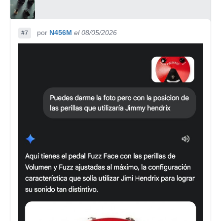
por
N456M
el 08/05/2026
#7