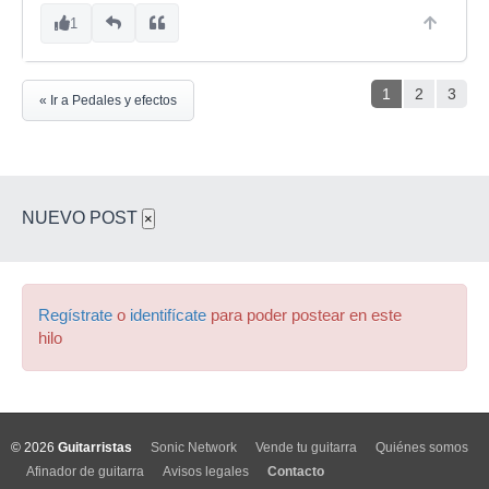
1
1
2
3
« Ir a Pedales y efectos
NUEVO POST
×
Regístrate
o
identifícate
para poder postear en este
hilo
© 2026
Guitarristas
Sonic Network
Vende tu guitarra
Quiénes somos
Afinador de guitarra
Avisos legales
Contacto