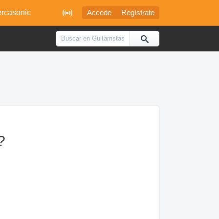

rcasonic
Accede
Regístrate
?