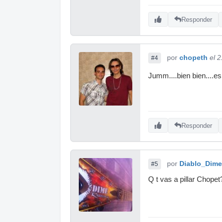
Responder
por
chopeth
el 
#4
Jumm....bien bien....
Responder
por
Diablo_Dime 
#5
Q t vas a pillar Chopet