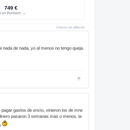
749 €
r en thomann
→
Enlaces de afiliación
 ni nada de nada, yo al menos no tengo queja.
in pagar gastos de envío, vinieron los de mrw
l dinero pasaron 3 semanas mas o menos, la
n