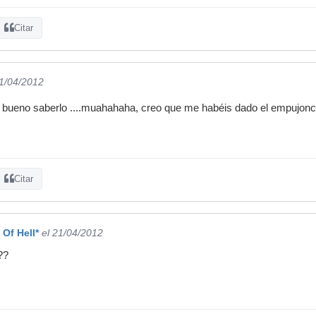
Citar
21/04/2012
es bueno saberlo ....muahahaha, creo que me habéis dado el empujonc
Citar
Of Hell*
el 21/04/2012
??