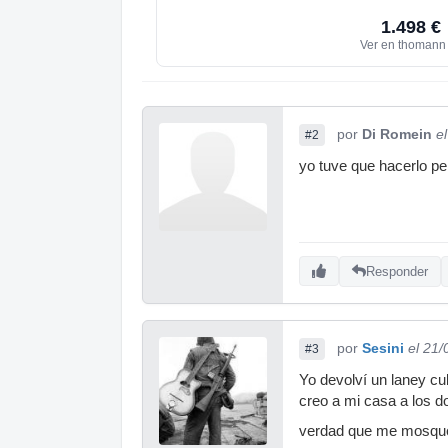
1.498 €
Ver en thoman
por
Di Romein
e
#2
yo tuve que hacerlo pe
Responder
por
Sesini
el 21
#3
Yo devolví un laney cub
creo a mi casa a los d
verdad que me mosqueé