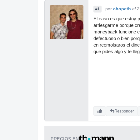
por
chopeth
el 
#1
El caso es que estoy 
arriesgarme porque cr
moneyback funcione en 
defectuoso o bien por
en reemolsaros el dine
que pides algo y te ll
Responder
PRECIOS EN