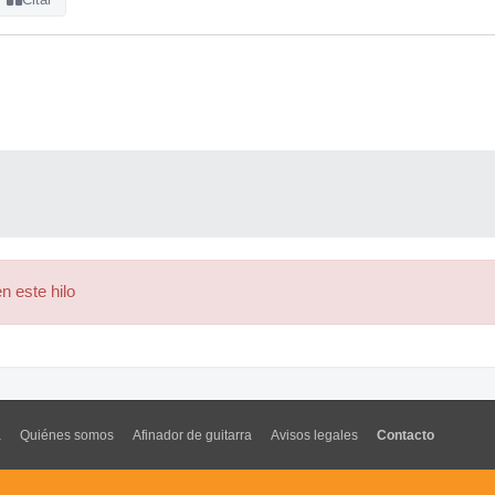
n este hilo
a
Quiénes somos
Afinador de guitarra
Avisos legales
Contacto