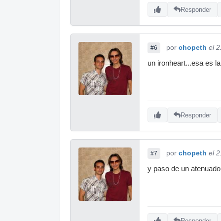
Responder
por
chopeth
el 
#6
un ironheart...esa es l
Responder
por
chopeth
el 
#7
y paso de un atenuado
Responder