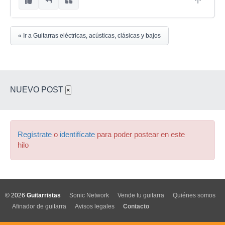
« Ir a Guitarras eléctricas, acústicas, clásicas y bajos
NUEVO POST
×
Regístrate
o
identifícate
para poder postear en este
hilo
© 2026
Guitarristas
Sonic Network
Vende tu guitarra
Quiénes somos
Afinador de guitarra
Avisos legales
Contacto