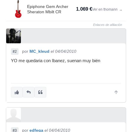
Epiphone Gem Archer
1.069 €
Ver en thomann
→
Sheraton Mbilt CR
Enlaces de afiliación
por
MC_kleud
el 04/04/2010
#2
YO me quedaria con Ibanez, suenan muy bién
por
edfega
el 04/04/2010
#3