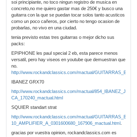
soi principiante, no toco ningun registro de musica en
concreto,no me quiero gastar mas de 250€ y busco una
guitarra con la que se puedan tocar solos tanto acusticos
como un poco cañeros, por cierto no tengo ocasion de
probarlas, no vivo en una ciudad.
tenia previsto estas tres guitarras o mejor dicho sus
packs:
EPIPHONE les paul special 2 eb, esta parece menos
versatil, pero hay viseos en youtube que demuestran que
no.
http://www.rockandclassics.com/mactual/GUITARRAS_
IBANEZ GRX70
http://www.rockandclassics.com/mactual/854_IBANEZ
CA_170240_mactual.html
SQUIER standart strat
http://www.rockandclassics.com/mactual/GUITARRAS_B
10_AMPLIFIER_A_0301600680_167906_mactual.html
.
gracias por vuestra opinion, rockandclassics.com es