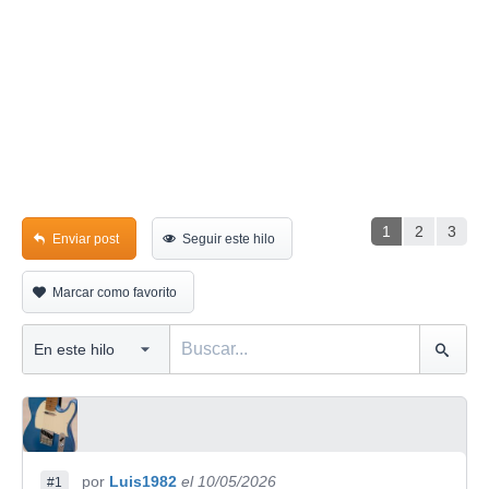
1
2
3
Enviar post
Seguir este hilo
Marcar como favorito
por
Luis1982
el 10/05/2026
#1