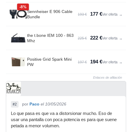
-8%
Sennheiser E 906 Cable
177 €
193 €
Ver oferta
→
Bundle
the t.bone IEM 100 - 863
222 €
225 €
Ver oferta
→
Mhz
Positive Grid Spark Mini
194 €
197 €
Ver oferta
→
PW
Enlaces de afiliación
por
Paco
el 10/05/2026
#2
Lo que pasa es que va a distorsionar mucho. Eso de
usar una pantalla con poca potencia es para que suene
petada a menor volumen.