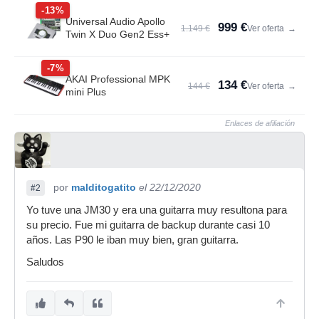
-13%
Universal Audio Apollo
999 €
1.149 €
Ver oferta
→
Twin X Duo Gen2 Ess+
-7%
AKAI Professional MPK
134 €
144 €
Ver oferta
→
mini Plus
Enlaces de afiliación
por
malditogatito
el 22/12/2020
#2
Yo tuve una JM30 y era una guitarra muy resultona para
su precio. Fue mi guitarra de backup durante casi 10
años. Las P90 le iban muy bien, gran guitarra.
Saludos