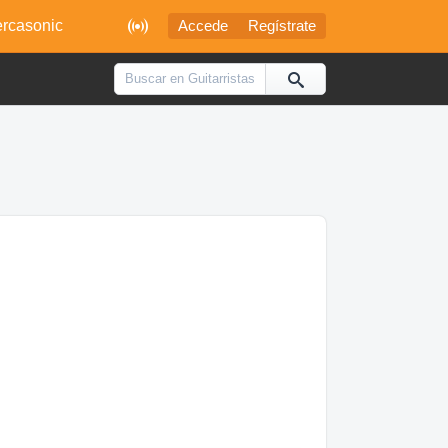

rcasonic
Accede
Regístrate