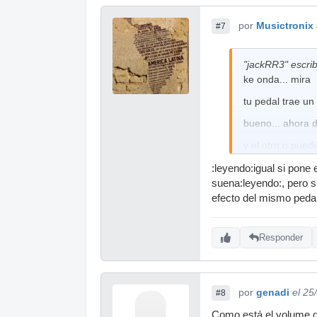
por
Musictronix
#7
"jackRR3" escrib
ke onda... mira
tu pedal trae un
bueno... ahora d
y el otro o puede
sola del pedal
:leyendo:igual si pone e
suena:leyendo:, pero s
efecto del mismo peda
Responder
por
genadi
el 25
#8
Como está el volume de