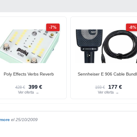
-7%
-8%
Poly Effects Verbs Reverb
Sennheiser E 906 Cable Bund
399 €
177 €
428 €
193 €
Ver oferta
→
Ver oferta
→
kmore
el 25/10/2009