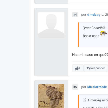
por
dmebag
el 2
#4
"jmes" escribió:
hasle caso
Hacerle caso en que??
1
Responder
por
Musictronix
#5
Dmebag escr
Hacerle caso en