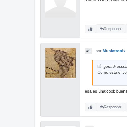
Responder
por
Musictronix
#9
genadi escrib
Como está el vol
esa es una:cool: buen
Responder