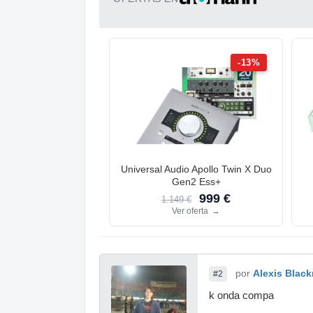
-13%
Universal Audio Apollo Twin X Duo
Gen2 Ess+
999 €
1.149 €
Ver oferta
→
por
Alexis Blac
#2
k onda compa