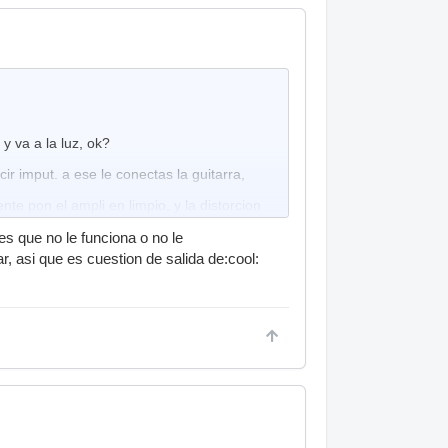
y va a la luz, ok?
r imput. a ese le conectas la guitarra,
ente pon el ampli en limpio, y la distorcion
 es que no le funciona o no le
, asi que es cuestion de salida de:cool: