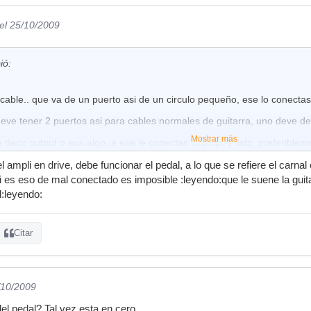
el 25/10/2009
ió:
 cable.. que va de un puerto asi de un circulo pequeño, ese lo conectas 
eve tener 2 puertos asi para cables normales de guitarra, uno deve deci
Mostrar más
 decir output o aux algo, a ese le conectas el ampli y listo, preferiblem
l ampli en drive, debe funcionar el pedal, a lo que se refiere el carnal
i es eso de mal conectado es imposible :leyendo:que le suene la guitar
l:leyendo:
Citar
/10/2009
l pedal? Tal vez esta en cero...