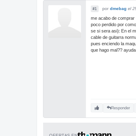
por
dmebag
el 2
#1
me acabo de comprar u
poco perdido por como
se si sera asi): En el
cable de guitarra norma
pues enciendo la maqui
que hago mal?? ayuda
Responder
OFERTAS EN