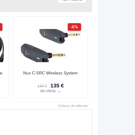
-6%
le
Nux C-5RC Wireless System
135 €
144 €
Ver oferta
→
Enlaces de afiliación