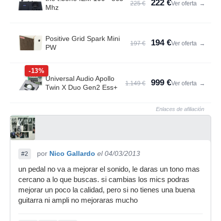
222 €
225 €
Ver oferta
→
Mhz
Positive Grid Spark Mini
194 €
197 €
Ver oferta
→
PW
-13%
Universal Audio Apollo
999 €
1.149 €
Ver oferta
→
Twin X Duo Gen2 Ess+
Enlaces de afiliación
por
Nico Gallardo
el 04/03/2013
#2
un pedal no va a mejorar el sonido, le daras un tono mas
cercano a lo que buscas. si cambias los mics podras
mejorar un poco la calidad, pero si no tienes una buena
guitarra ni ampli no mejoraras mucho