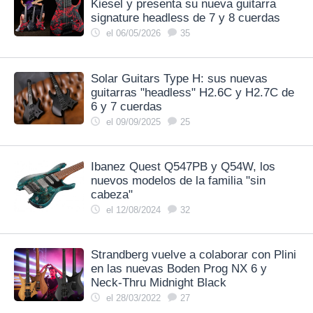
Kiesel y presenta su nueva guitarra
signature headless de 7 y 8 cuerdas
el 06/05/2026
35
Solar Guitars Type H: sus nuevas
guitarras "headless" H2.6C y H2.7C de
6 y 7 cuerdas
el 09/09/2025
25
Ibanez Quest Q547PB y Q54W, los
nuevos modelos de la familia "sin
cabeza"
el 12/08/2024
32
Strandberg vuelve a colaborar con Plini
en las nuevas Boden Prog NX 6 y
Neck-Thru Midnight Black
el 28/03/2022
27