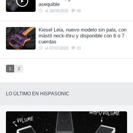
asequible
el 28/09/2020
49
Kiesel Leia, nuevo modelo sin pala, con
mástil neck-thru y disponible con 6 o 7
cuerdas
el 07/07/2020
23
1
2
LO ÚLTIMO EN HISPASONIC