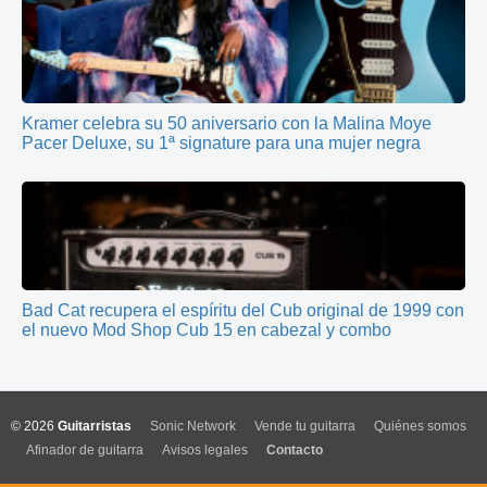
Kramer celebra su 50 aniversario con la Malina Moye
Pacer Deluxe, su 1ª signature para una mujer negra
Bad Cat recupera el espíritu del Cub original de 1999 con
el nuevo Mod Shop Cub 15 en cabezal y combo
© 2026
Guitarristas
Sonic Network
Vende tu guitarra
Quiénes somos
Afinador de guitarra
Avisos legales
Contacto