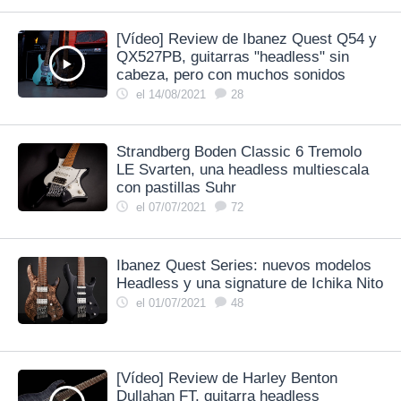
[Vídeo] Review de Ibanez Quest Q54 y
QX527PB, guitarras "headless" sin
cabeza, pero con muchos sonidos
el 14/08/2021
28
Strandberg Boden Classic 6 Tremolo
LE Svarten, una headless multiescala
con pastillas Suhr
el 07/07/2021
72
Ibanez Quest Series: nuevos modelos
Headless y una signature de Ichika Nito
el 01/07/2021
48
[Vídeo] Review de Harley Benton
Dullahan FT, guitarra headless