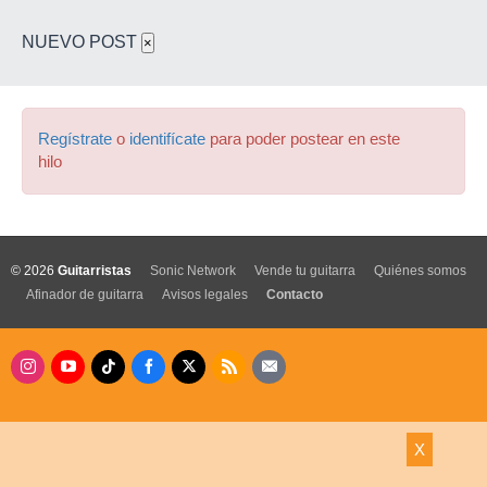
NUEVO POST
×
Regístrate
o
identifícate
para poder postear en este
hilo
© 2026
Guitarristas
Sonic Network
Vende tu guitarra
Quiénes somos
Afinador de guitarra
Avisos legales
Contacto
X