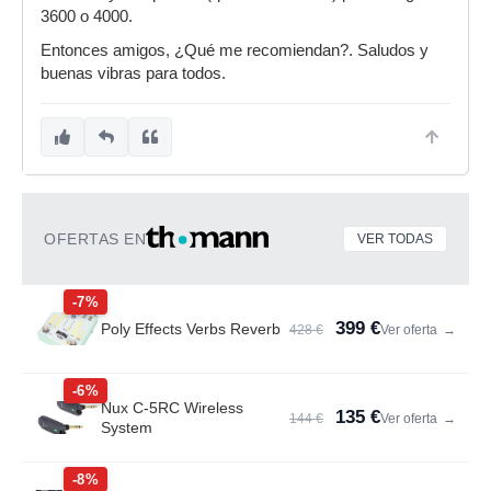
3600 o 4000.
Entonces amigos, ¿Qué me recomiendan?. Saludos y
buenas vibras para todos.
OFERTAS EN
VER TODAS
-7%
399 €
Poly Effects Verbs Reverb
428 €
Ver oferta
→
-6%
Nux C-5RC Wireless
135 €
144 €
Ver oferta
→
System
-8%