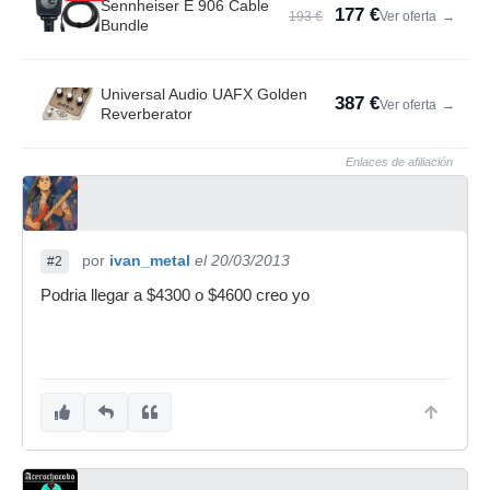
Sennheiser E 906 Cable
177 €
193 €
Ver oferta
→
Bundle
Universal Audio UAFX Golden
387 €
Ver oferta
→
Reverberator
Enlaces de afiliación
por
ivan_metal
el 20/03/2013
#2
Podria llegar a $4300 o $4600 creo yo