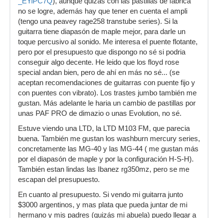
_EYiPC7Q
), aunque quizás con las pastillas de fábrica
no se logre, además hay que tener en cuenta el ampli
(tengo una peavey rage258 transtube series). Si la
guitarra tiene diapasón de maple mejor, para darle un
toque percusivo al sonido. Me interesa el puente flotante,
pero por el presupuesto que dispongo no sé si podria
conseguir algo decente. He leido que los floyd rose
special andan bien, pero de ahí en más no sé... (se
aceptan recomendaciones de guitarras con puente fijo y
con puentes con vibrato). Los trastes jumbo también me
gustan. Más adelante le haria un cambio de pastillas por
unas PAF PRO de dimazio o unas Evolution, no sé.
Estuve viendo una LTD, la LTD M103 FM, que parecia
buena. También me gustan los washburn mercury series,
concretamente las MG-40 y las MG-44 ( me gustan más
por el diapasón de maple y por la configuración H-S-H).
También estan lindas las Ibanez rg350mz, pero se me
escapan del presupuesto.
En cuanto al presupuesto. Si vendo mi guitarra junto
$3000 argentinos, y mas plata que pueda juntar de mi
hermano y mis padres (quizás mi abuela) puedo llegar a