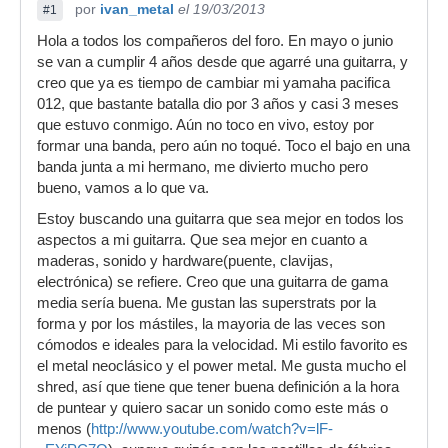
por
ivan_metal
el 19/03/2013
#1
Hola a todos los compañeros del foro. En mayo o junio
se van a cumplir 4 años desde que agarré una guitarra, y
creo que ya es tiempo de cambiar mi yamaha pacifica
012, que bastante batalla dio por 3 años y casi 3 meses
que estuvo conmigo. Aún no toco en vivo, estoy por
formar una banda, pero aún no toqué. Toco el bajo en una
banda junta a mi hermano, me divierto mucho pero
bueno, vamos a lo que va.
Estoy buscando una guitarra que sea mejor en todos los
aspectos a mi guitarra. Que sea mejor en cuanto a
maderas, sonido y hardware(puente, clavijas,
electrónica) se refiere. Creo que una guitarra de gama
media sería buena. Me gustan las superstrats por la
forma y por los mástiles, la mayoria de las veces son
cómodos e ideales para la velocidad. Mi estilo favorito es
el metal neoclásico y el power metal. Me gusta mucho el
shred, así que tiene que tener buena definición a la hora
de puntear y quiero sacar un sonido como este más o
menos (
http://www.youtube.com/watch?v=lF-