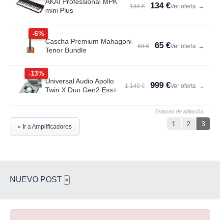
AKAI Professional MPK
134 €
144 €
Ver oferta
→
mini Plus
-6%
Cascha Premium Mahagoni
65 €
69 €
Ver oferta
→
Tenor Bundle
-13%
Universal Audio Apollo
999 €
1.149 €
Ver oferta
→
Twin X Duo Gen2 Ess+
Enlaces de afiliación
1
2
3
« Ir a Amplificadores
NUEVO POST
×