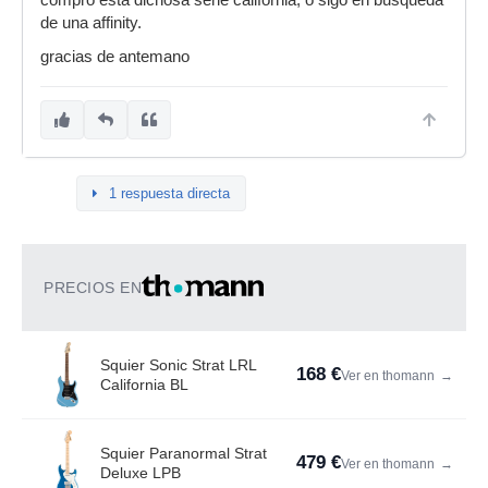
compro esta dichosa serie california, o sigo en busqueda
de una affinity.
gracias de antemano
1 respuesta directa
PRECIOS EN
Squier Sonic Strat LRL
168 €
Ver en thomann
→
California BL
Squier Paranormal Strat
479 €
Ver en thomann
→
Deluxe LPB