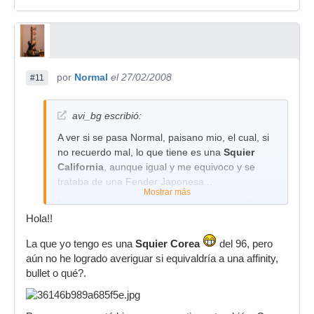
por
Normal
el 27/02/2008
#11
avi_bg escribió:
A ver si se pasa Normal, paisano mio, el cual, si
no recuerdo mal, lo que tiene es una
Squier
California
, aunque igual y me equivoco y se
trataba de una Fender Japonesa...
Mostrar más
No son malas guitarras para ser la primera!!
Hola!!
Creo que eso es suficiente saber
La que yo tengo es una
Squier Corea
del 96, pero
Saludos!
aún no he logrado averiguar si equivaldría a una affinity,
bullet o qué?.