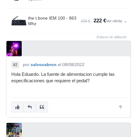
the t.bone IEM 100 - 863
222 €
225 €
Ver oferta
→
Mhz
Enlaces de afiliación
por
calvocabron
el 08/08/2022
#2
Hola Eduardo. La fuente de alimentacion cumple las
especificaciones que requiere el pedal?