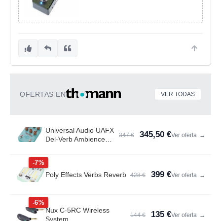
OFERTAS EN
VER TODAS
Universal Audio UAFX
345,50 €
347 €
Ver oferta
→
Del-Verb Ambience
Compan.
-7%
399 €
Poly Effects Verbs Reverb
428 €
Ver oferta
→
-6%
Nux C-5RC Wireless
135 €
144 €
Ver oferta
→
System