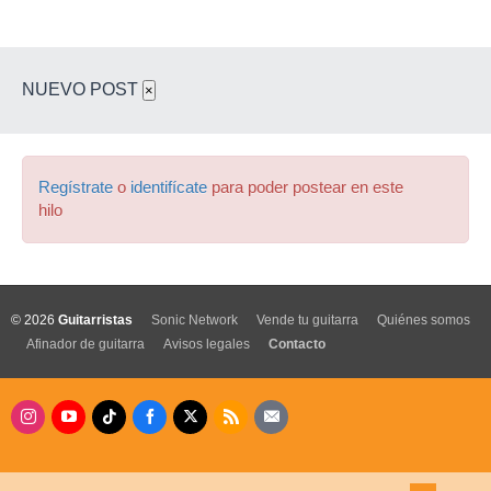
NUEVO POST
×
Regístrate
o
identifícate
para poder postear en este
hilo
© 2026
Guitarristas
Sonic Network
Vende tu guitarra
Quiénes somos
Afinador de guitarra
Avisos legales
Contacto