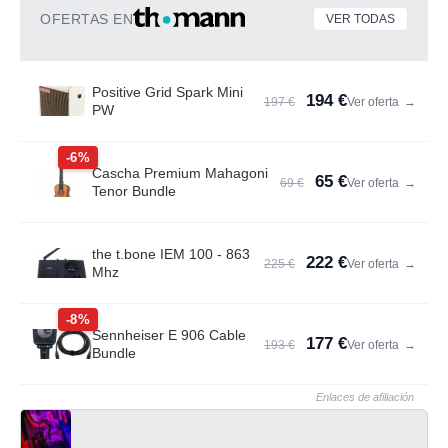
OFERTAS EN
VER TODAS
Positive Grid Spark Mini
194 €
197 €
Ver oferta
→
PW
-6%
Cascha Premium Mahagoni
65 €
69 €
Ver oferta
→
Tenor Bundle
the t.bone IEM 100 - 863
222 €
225 €
Ver oferta
→
Mhz
-8%
Sennheiser E 906 Cable
177 €
193 €
Ver oferta
→
Bundle
Enlaces de afiliación