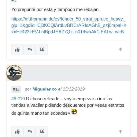
#9
Yo pregunte por esta y tampoco me rebajan.
https://m.thomann.de/es/fender_50_strat_spruce_heavy_relic.
glp=1&gclid=Cj0KCQiArdLvBRCrARIsAGhB_szj0mpaHKhSf
xxHc423irEVJjnIBpdJEAZ7Qz_n0T4waAk1-EALw_wcB
por
Miguelanxo
el 15/12/2019
#11
#9
#10
Dichoso relicado... voy a empezar a ir a las
tiendas a vacilar pidiendo descuentos por «esas estratos
de quinta mano tan sobadas»