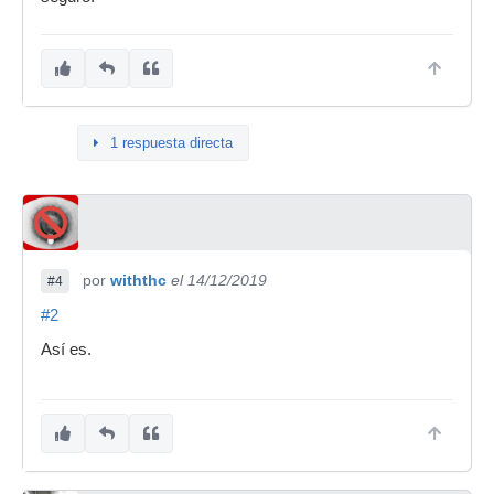
1 respuesta directa
por
withthc
el 14/12/2019
#4
#2
Así es.