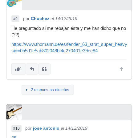
por
Chuchez
el 14/12/2019
#9
He preguntado si me rebajan ésta y me han dicho que no
(??)
https://www.thomann.de/es/fender_63_strat_super_heavy_reli
sid=0b5d1e5ab802048bf4c270401e39ce84
1
2 respuestas directas
por
jose antonio
el 14/12/2019
#10