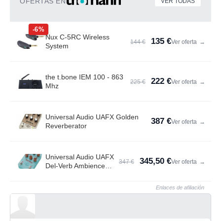
OFERTAS EN
VER TODAS
-6%
Nux C-5RC Wireless
135 €
144 €
Ver oferta
→
System
the t.bone IEM 100 - 863
222 €
225 €
Ver oferta
→
Mhz
Universal Audio UAFX Golden
387 €
Ver oferta
→
Reverberator
Universal Audio UAFX
345,50 €
347 €
Ver oferta
→
Del-Verb Ambience
Compan.
Enlaces de afiliación