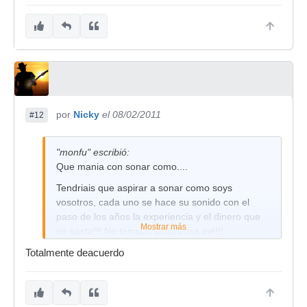
por
Nicky
el 08/02/2011
#12
"monfu" escribió:
Que mania con sonar como....
Tendriais que aspirar a sonar como soys
vosotros, cada uno se hace su sonido con el
paso de los años la experiencia y el dinero que
Mostrar más
se gasta!!! No tengais tanta prisa joé!!!
Totalmente deacuerdo