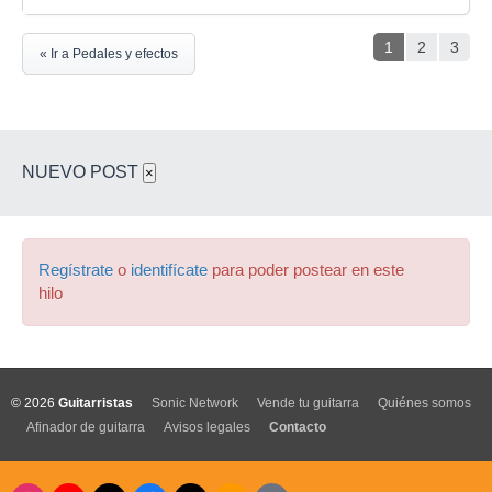
1
2
3
« Ir a Pedales y efectos
NUEVO POST
×
Regístrate
o
identifícate
para poder postear en este
hilo
© 2026
Guitarristas
Sonic Network
Vende tu guitarra
Quiénes somos
Afinador de guitarra
Avisos legales
Contacto