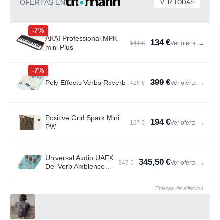
OFERTAS EN
VER TODAS
-7%
AKAI Professional MPK
134 €
144 €
Ver oferta
→
mini Plus
-7%
399 €
Poly Effects Verbs Reverb
428 €
Ver oferta
→
Positive Grid Spark Mini
194 €
197 €
Ver oferta
→
PW
Universal Audio UAFX
345,50 €
347 €
Ver oferta
→
Del-Verb Ambience
Compan.
Enlaces de afiliación