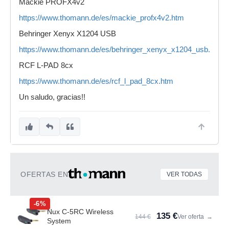
Mackie PROFX4v2
https://www.thomann.de/es/mackie_profx4v2.htm
Behringer Xenyx X1204 USB
https://www.thomann.de/es/behringer_xenyx_x1204_usb.htm
RCF L-PAD 8cx
https://www.thomann.de/es/rcf_l_pad_8cx.htm
Un saludo, gracias!!
OFERTAS EN
VER TODAS
-6%
Nux C-5RC Wireless
135 €
144 €
Ver oferta
→
System