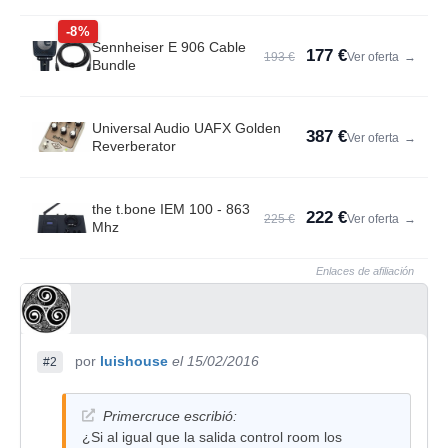
-8%
Sennheiser E 906 Cable
177 €
193 €
Ver oferta
→
Bundle
Universal Audio UAFX Golden
387 €
Ver oferta
→
Reverberator
the t.bone IEM 100 - 863
222 €
225 €
Ver oferta
→
Mhz
Enlaces de afiliación
por
luishouse
el 15/02/2016
#2
Primercruce escribió:
¿Si al igual que la salida control room los