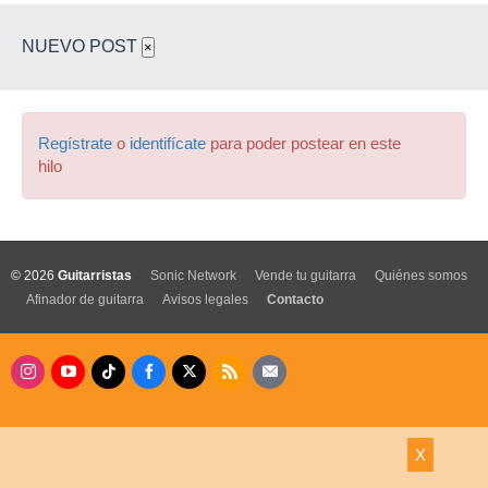
NUEVO POST
×
Regístrate
o
identifícate
para poder postear en este
hilo
© 2026
Guitarristas
Sonic Network
Vende tu guitarra
Quiénes somos
Afinador de guitarra
Avisos legales
Contacto
X