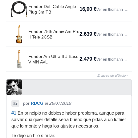
Fender Del. Cable Angle
16,90 €
Ver en thomann
→
Plug 3m TB
Fender 75th Anniv Am Pro
2.639 €
Ver en thomann
→
II Tele 2CSB
Fender Am Ultra II J Bass
2.479 €
Ver en thomann
→
V MN AVL
Enlaces de afiliación
por
RDCG
el 26/07/2019
#2
#1
En principio no debiese haber problema, aunque para
salvar cualquier detalle sería bueno que pidas a un luthier
que lo monte y haga los ajustes necesarios.
Te dejo un hilo similar: