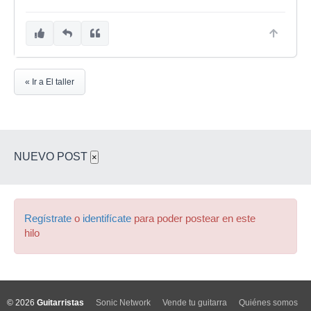
« Ir a El taller
NUEVO POST
×
Regístrate
o
identifícate
para poder postear en este
hilo
© 2026
Guitarristas
Sonic Network
Vende tu guitarra
Quiénes somos