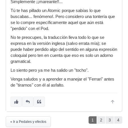
Simplemente ¡¡mareante!!...
Tú te has pillado un Atomic porque sabías lo que
buscabas... fenómeno!. Pero considero una tontería que
se lo compre específicamente aquel que aún está
"perdido" con el Pod.
No te preocupes, la traducción lleva todo lo que se
expresa en la versión inglesa (salvo errata mía); se
puede haber perdido algo del sentido en alguna expresión
coloquial pero ten en cuenta que eso es solo un adorno
gramatical.
Lo siento pero ya me ha salido un "tocho".
Venga saludos y a aprender a manejar el "Ferrari" antes
de "tirarnos" con él al asfalto.
1
2
3
4
« Ir a Pedales y efectos