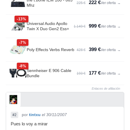
the t.bone IEM 100 - 863
222 €
225 €
Ver oferta
→
Mhz
-13%
Universal Audio Apollo
999 €
1.149 €
Ver oferta
→
Twin X Duo Gen2 Ess+
-7%
399 €
Poly Effects Verbs Reverb
428 €
Ver oferta
→
-8%
Sennheiser E 906 Cable
177 €
193 €
Ver oferta
→
Bundle
Enlaces de afiliación
por
tintxu
el 30/11/2007
#2
Pues lo voy a mirar