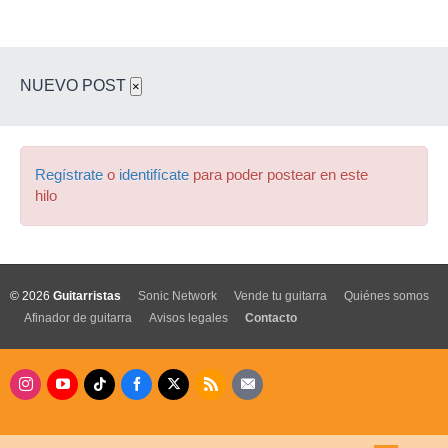
NUEVO POST
×
Regístrate
o
identifícate
para poder postear en este
hilo
© 2026
Guitarristas
Sonic Network
Vende tu guitarra
Quiénes somos
Afinador de guitarra
Avisos legales
Contacto