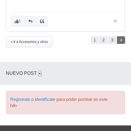
1
1
2
3
4
« Ir a Accesorios y otros
NUEVO POST
×
Regístrate
o
identifícate
para poder postear en este
hilo