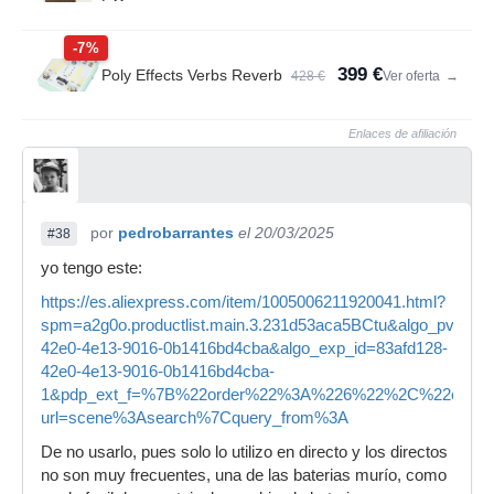
-7%
399 €
Poly Effects Verbs Reverb
428 €
Ver oferta
→
Enlaces de afiliación
por
pedrobarrantes
el 20/03/2025
#38
yo tengo este:
https://es.aliexpress.com/item/1005006211920041.html?
spm=a2g0o.productlist.main.3.231d53aca5BCtu&algo_pvid=83
42e0-4e13-9016-0b1416bd4cba&algo_exp_id=83afd128-
42e0-4e13-9016-0b1416bd4cba-
1&pdp_ext_f=%7B%22order%22%3A%226%22%2C%22eval%2
url=scene%3Asearch%7Cquery_from%3A
De no usarlo, pues solo lo utilizo en directo y los directos
no son muy frecuentes, una de las baterias murío, como