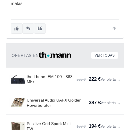
matas
OFERTAS EN
VER TODAS
the t.bone IEM 100 - 863
222 €
225 €
Ver oferta
→
Mhz
Universal Audio UAFX Golden
387 €
Ver oferta
→
Reverberator
Positive Grid Spark Mini
194 €
197 €
Ver oferta
→
PW