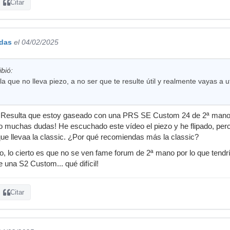
Citar
das
el 04/02/2025
bió:
a que no lleva piezo, a no ser que te resulte útil y realmente vayas a uti
Resulta que estoy gaseado con una PRS SE Custom 24 de 2ª mano 
 muchas dudas! He escuchado este vídeo el piezo y he flipado, pero
 que llevaa la classic. ¿Por qué recomiendas más la classic?
o, lo cierto es que no se ven fame forum de 2ª mano por lo que tendrí
 una S2 Custom... qué difícil!
Citar