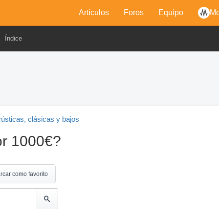
Artículos
Foros
Equipo
Me
Índice
cústicas, clásicas y bajos
or 1000€?
rcar como favorito