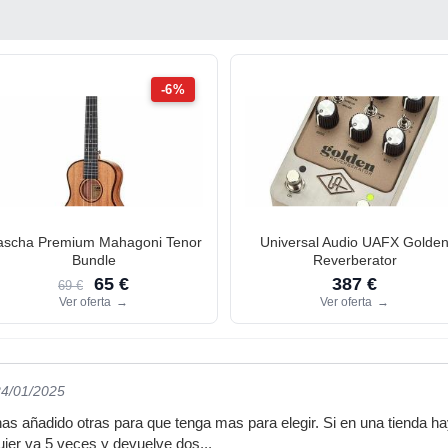
-6%
ascha Premium Mahagoni Tenor
Universal Audio UAFX Golde
Bundle
Reverberator
65 €
387 €
69 €
Ver oferta
→
Ver oferta
→
24/01/2025
s añadido otras para que tenga mas para elegir. Si en una tienda ha
ujer va 5 veces y devuelve dos...