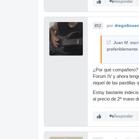
Responder
por
diego6cuer
#52
Juan M. escri
preferiblemente l
¿Por qué compañero? 
Forum IV y ahora tengo
niquel de las pastillas
Estoy bastante indecis
al precio de 2ª mano de
Responder