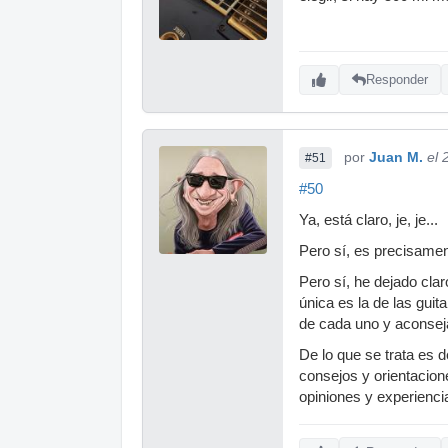
Responder
por
Juan M.
el 
#51
#50
Ya, está claro, je, je...
Pero sí, es precisamen
Pero sí, he dejado cla
única es la de las guit
de cada uno y aconseja
De lo que se trata es 
consejos y orientacione
opiniones y experiencias