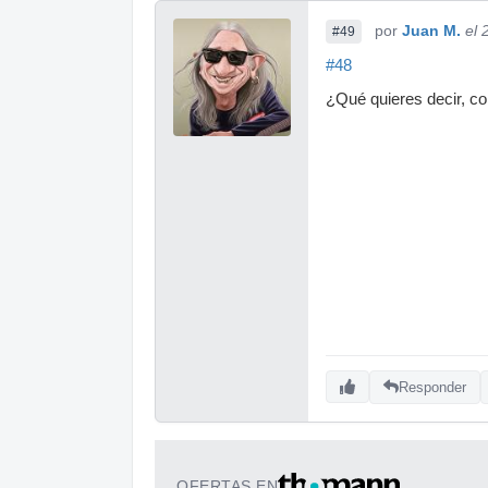
por
Juan M.
el 
#49
#48
¿Qué quieres decir, 
Responder
OFERTAS EN