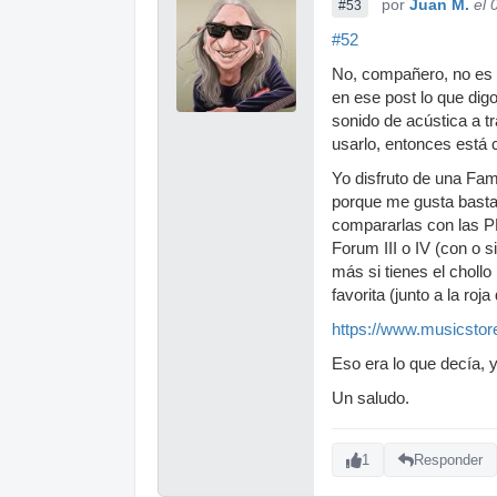
por
Juan M.
el 
#53
#52
No, compañero, no es q
en ese post lo que dig
sonido de acústica a tr
usarlo, entonces está c
Yo disfruto de una Fam
porque me gusta basta
compararlas con las P
Forum III o IV (con o 
más si tienes el choll
favorita (junto a la ro
https://www.musicsto
Eso era lo que decía, 
Un saludo.
1
Responder