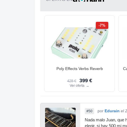
-7%
Poly Effects Verbs Reverb
C
399 €
428 €
Ver oferta
→
por
Edurain
el 
#50
Nada malo Juan, que ha
elegir, si hay 500 mi m