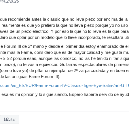
04/02/2025
ue recomiende antes la classic que no lleva piezo por encima de la o
o realmente es que yo prefiero la que no lleva piezo porque yo no uso
avés de un piezo eléctrico. Y por eso la que no lo lleva es la que para
laro que optar por un modelo que lo lleve incorporado, te resultará útil
e Forum III de 2ª mano y desde el primer día estoy enamorado de el
nte más la Fame, considero que es de mayor calidad y me gusta m
RS S2 porque esas, aunque las conozco, no las he tenido ni tan siq
sin piezo), no te vas a equivocar. Guitarras espectaculares de primer
o (como tuve yo) de pillar un ejemplar de 2ª zarpa cuidada y en buen 
ja de las antiguas Fame Forum III):
re.com/es_ES/EUR/Fame-Forum-IV-Classic-Tiger-Eye-Satin-/art-GI
y esa es mi opinión y lo sigue siendo. Espero haberte servido de ayud
Citar