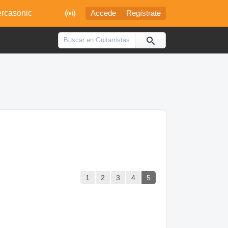

rcasonic
Accede
Regístrate
1
2
3
4
5