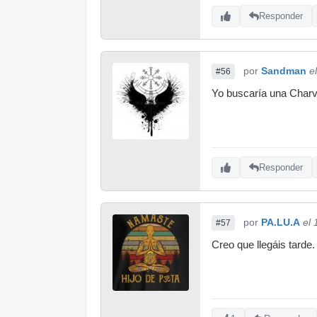
Responder
por
Sandman
e
#56
Yo buscaría una Charv
Responder
por
PA.LU.A
el
#57
Creo que llegáis tard