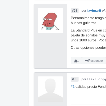
por
javimarti
el
#54
Personalmente tengo d
buenas guitarras.
La Standard Plus en co
paleta de sonidos muy 
unos 1000 euros. Poca
Otras opciones pueden 
1
Responder
por
Disk Flopp
#55
#1
calidad precio Fend