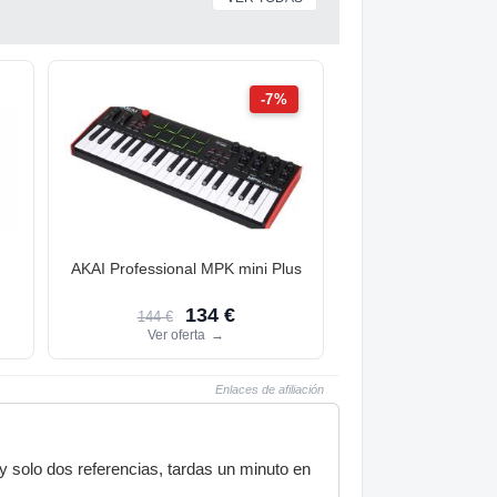
-7%
n
AKAI Professional MPK mini Plus
134 €
144 €
Ver oferta
→
Enlaces de afiliación
y solo dos referencias, tardas un minuto en