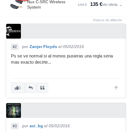
Nux C-5RC Wireless
135 €
144 €
Ver oferta
→
System
Enlaces de afiliación
por
Zanjer Floyds
el 05/02/2016
#2
Ps se ve normal si al menos pusieras una regla seria
mas exacto decirte...
1
por
avi_bg
el 05/02/2016
#3