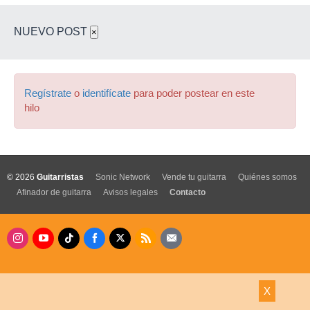
NUEVO POST
×
Regístrate
o
identifícate
para poder postear en este
hilo
© 2026
Guitarristas
Sonic Network
Vende tu guitarra
Quiénes somos
Afinador de guitarra
Avisos legales
Contacto
X