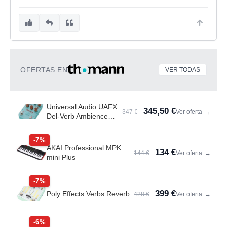
OFERTAS EN
VER TODAS
Universal Audio UAFX
345,50 €
347 €
Ver oferta
→
Del-Verb Ambience
Compan.
-7%
AKAI Professional MPK
134 €
144 €
Ver oferta
→
mini Plus
-7%
399 €
Poly Effects Verbs Reverb
428 €
Ver oferta
→
-6%