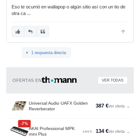
Eso te ocurrió en wallapop o algún sitio así con un tio de
otra ca ...
1 respuesta directa
OFERTAS EN
VER TODAS
Universal Audio UAFX Golden
387 €
Ver oferta
→
Reverberator
-7%
AKAI Professional MPK
134 €
144 €
Ver oferta
→
mini Plus