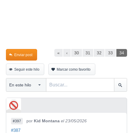
«
‹
30
31
32
33
34
Enviar post
Seguir este hilo
Marcar como favorito
por
Kid Montana
el 23/05/2026
#397
#387