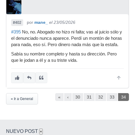
por
mane_
el 23/05/2026
#402
#395
No, no. Abogado no hizo ni falta; vas al juicio sólo y
el denunciado nunca aparece. Perdí un montón de horas
para nada, eso sí. Pero dinero nada más que la estafa.
Sabía su nombre completo y hasta su dirección. Pero
que le jodan a él y a su triste vida.
«
‹
30
31
32
33
34
« Ir a General
NUEVO POST
×