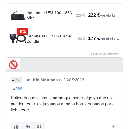
the t.bone IEM 100 - 863
222 €
225 €
Ver oferta
→
Mhz
-8%
Sennheiser E 906 Cable
177 €
193 €
Ver oferta
→
Bundle
Enlaces de afiliación
por
Kid Montana
el 23/05/2026
#398
#366
Entiendo que al final tendrán que hacer algo ya que no
pueden estar los juzgados a todas horas copados por el
ficha este