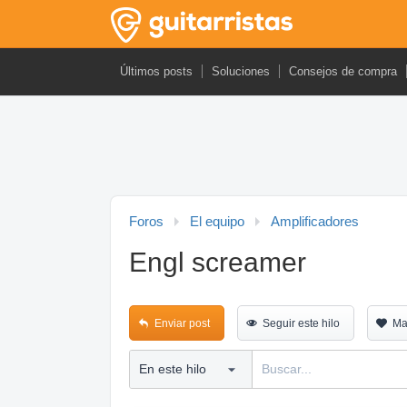
Últimos posts
Soluciones
Consejos de compra
Foros
El equipo
Amplificadores
Engl screamer
Enviar post
Seguir este hilo
Ma