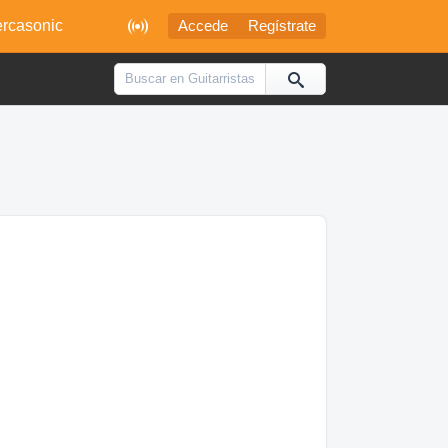

rcasonic
Accede
Regístrate