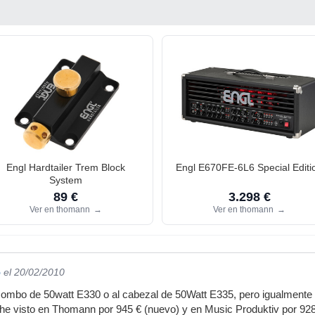
Engl Hardtailer Trem Block
Engl E670FE-6L6 Special Editi
System
89 €
3.298 €
Ver en thomann
→
Ver en thomann
→
5
el 20/02/2010
l combo de 50watt E330 o al cabezal de 50Watt E335, pero igualmente 
 he visto en Thomann por 945 € (nuevo) y en Music Produktiv por 92