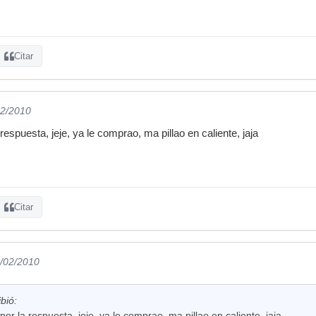
Citar
02/2010
espuesta, jeje, ya le comprao, ma pillao en caliente, jaja
Citar
0/02/2010
ibió:
or la respuesta, jeje, ya le comprao, ma pillao en caliente, jaja