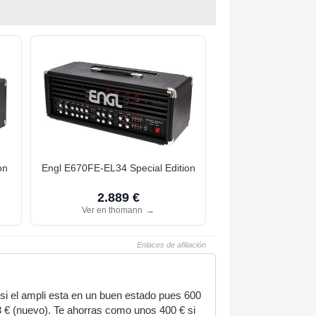
on
Engl E670FE-EL34 Special Edition
2.889 €
Ver en thomann
→
Enlaces de afiliación
si el ampli esta en un buen estado pues 600
8 € (nuevo). Te ahorras como unos 400 € si