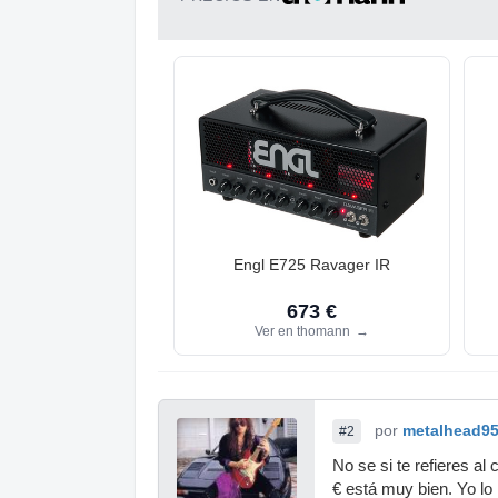
Engl E725 Ravager IR
673 €
Ver en thomann
→
por
metalhead9
#2
No se si te refieres a
€ está muy bien. Yo lo