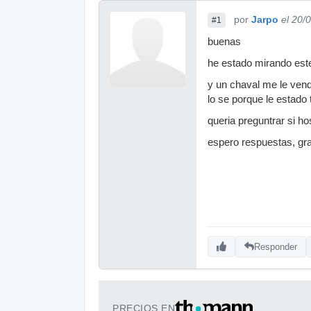
por
Jarpo
el 20/
#1
buenas
he estado mirando est
y un chaval me le vend
lo se porque le estado 
queria preguntrar si ho
espero respuestas, gra
Responder
PRECIOS EN