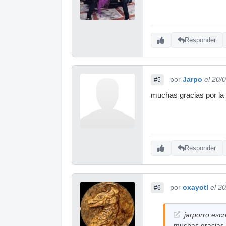
Responder
por
Jarpo
el 20/
#5
muchas gracias por la r
Responder
por
oxayotl
el 2
#6
jarporro escr
muchas gracias p