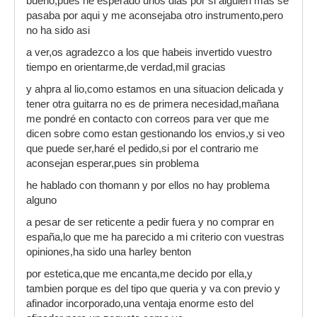
bueno,pues he esperado unos dias por si alguien mas se
pasaba por aqui y me aconsejaba otro instrumento,pero
no ha sido asi
a ver,os agradezco a los que habeis invertido vuestro
tiempo en orientarme,de verdad,mil gracias
y ahpra al lio,como estamos en una situacion delicada y
tener otra guitarra no es de primera necesidad,mañana
me pondré en contacto con correos para ver que me
dicen sobre como estan gestionando los envios,y si veo
que puede ser,haré el pedido,si por el contrario me
aconsejan esperar,pues sin problema
he hablado con thomann y por ellos no hay problema
alguno
a pesar de ser reticente a pedir fuera y no comprar en
españa,lo que me ha parecido a mi criterio con vuestras
opiniones,ha sido una harley benton
por estetica,que me encanta,me decido por ella,y
tambien porque es del tipo que queria y va con previo y
afinador incorporado,una ventaja enorme esto del