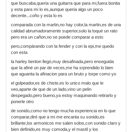
que buscaba,queria una guitarra que para mi,fuera bonita
y esta para mi lo es,aunque queria algo un poco
decente...coño y esta lo es
comparada con la martin,no hay color,la martin,es de una
calidad abrumadoramente superior,solo la toqué un rato
pero era un cañon,no se puede comparar a esto
pero,compàrando con la fender y con la epi,me quedo
con esta
la harley benton llegó,muy desafinada,pero enseguida
que la afiné un par de veces,me ha srprendido lo bien
que aguanta la afinacion para un bruto y torpe como yo
el golpeador,es de chiste,es lo unico malo que le
veo,aparte de que de un lado,vino un pelin
despegado,pero bueno,ya estoy maquinando retirarlo y
ponerle otro
de sonido,como no tengo mucha experiencia en lo que
comparar,diré que a mi me encanta su sonido,es
brillante,los armonicos me salen solos,con sonido claro y
bien definido,es muy comoda,y el mastil y los