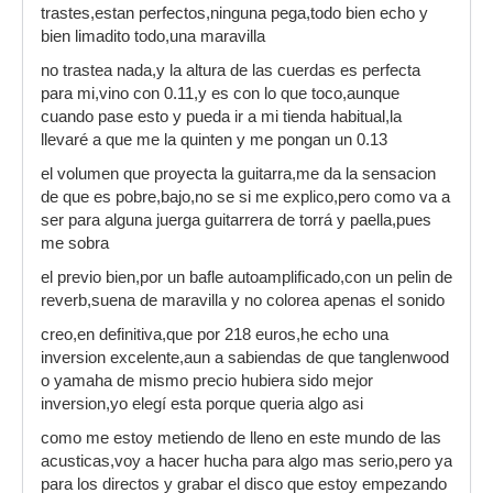
trastes,estan perfectos,ninguna pega,todo bien echo y
bien limadito todo,una maravilla
no trastea nada,y la altura de las cuerdas es perfecta
para mi,vino con 0.11,y es con lo que toco,aunque
cuando pase esto y pueda ir a mi tienda habitual,la
llevaré a que me la quinten y me pongan un 0.13
el volumen que proyecta la guitarra,me da la sensacion
de que es pobre,bajo,no se si me explico,pero como va a
ser para alguna juerga guitarrera de torrá y paella,pues
me sobra
el previo bien,por un bafle autoamplificado,con un pelin de
reverb,suena de maravilla y no colorea apenas el sonido
creo,en definitiva,que por 218 euros,he echo una
inversion excelente,aun a sabiendas de que tanglenwood
o yamaha de mismo precio hubiera sido mejor
inversion,yo elegí esta porque queria algo asi
como me estoy metiendo de lleno en este mundo de las
acusticas,voy a hacer hucha para algo mas serio,pero ya
para los directos y grabar el disco que estoy empezando