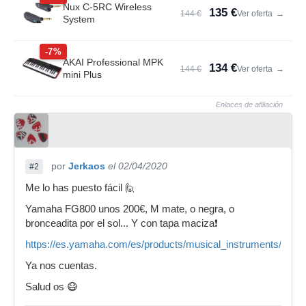
Nux C-5RC Wireless
135 €
144 €
Ver oferta
→
System
-7%
AKAI Professional MPK
134 €
144 €
Ver oferta
→
mini Plus
Enlaces de afiliación
por
Jerkaos
el 02/04/2020
#2
Me lo has puesto fácil 🙋
Yamaha FG800 unos 200€, M mate, o negra, o
bronceadita por el sol... Y con tapa maciza❗
https://es.yamaha.com/es/products/musical_instruments/guitar
Ya nos cuentas.
Salud os 😷