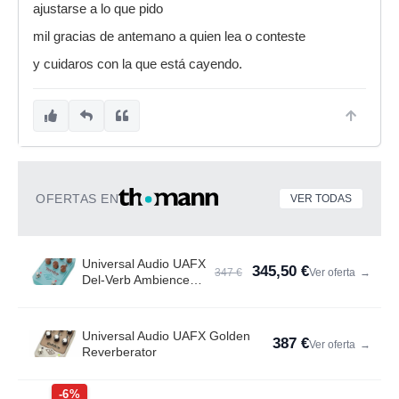
ajustarse a lo que pido
mil gracias de antemano a quien lea o conteste
y cuidaros con la que está cayendo.
OFERTAS EN
VER TODAS
Universal Audio UAFX
345,50 €
347 €
Ver oferta
→
Del-Verb Ambience
Compan.
Universal Audio UAFX Golden
387 €
Ver oferta
→
Reverberator
-6%