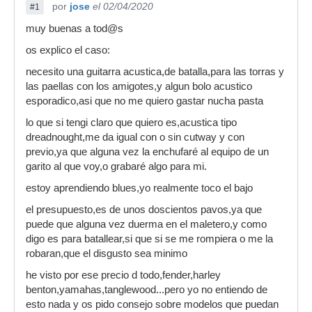
por
jose
el 02/04/2020
#1
muy buenas a tod@s
os explico el caso:
necesito una guitarra acustica,de batalla,para las torras y
las paellas con los amigotes,y algun bolo acustico
esporadico,asi que no me quiero gastar nucha pasta
lo que si tengi claro que quiero es,acustica tipo
dreadnought,me da igual con o sin cutway y con
previo,ya que alguna vez la enchufaré al equipo de un
garito al que voy,o grabaré algo para mi.
estoy aprendiendo blues,yo realmente toco el bajo
el presupuesto,es de unos doscientos pavos,ya que
puede que alguna vez duerma en el maletero,y como
digo es para batallear,si que si se me rompiera o me la
robaran,que el disgusto sea minimo
he visto por ese precio d todo,fender,harley
benton,yamahas,tanglewood...pero yo no entiendo de
esto nada y os pido consejo sobre modelos que puedan