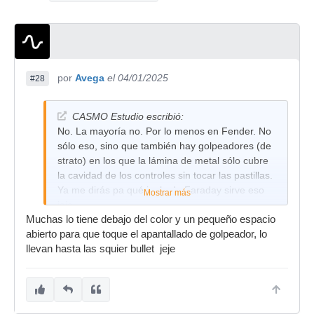
por
Avega
el 04/01/2025
#28
CASMO Estudio escribió:
No. La mayoría no. Por lo menos en Fender. No
sólo eso, sino que también hay golpeadores (de
strato) en los que la lámina de metal sólo cubre
la cavidad de los controles sin tocar las pastillas.
Ya me dirás pa qué jaula de Faraday sirve eso
Mostrar más
jeje
Muchas lo tiene debajo del color y un pequeño espacio
abierto para que toque el apantallado de golpeador, lo
llevan hasta las squier bullet jeje