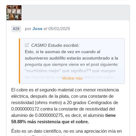
por
Jose
el 05/01/2025
#29
CASMO Estudio escribió:
Esto, si te asomas de vez en cuando al
subuniverso audiófilo estarás acostumbrado a la
pregunta que siempre viene en el post siguiente:
“muchísimo mejor” qué significa?? qué margen
de mejora tiene una R9 si se cablea con cable
Mostrar más
de cobre? Y una serie L? Con qué está cableada
El cobre es el segundo material con menor resistencia
la strato de Eric Johnson??🧐😅
eléctrica, después de la plata, con una constante de
resistividad (ohms metro) a 20 grados Centígrados de
0.0000000172 contra la constante de resistividad del
aluminio de 0.0000000275, es decir, el aluminio
tiene
59.88% más resistencia que el cobre.
Ésto es un dato científico, no es una apreciación mía en