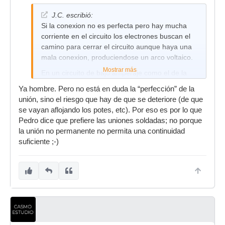
J.C. escribió:
Si la conexion no es perfecta pero hay mucha
corriente en el circuito los electrones buscan el
camino para cerrar el circuito aunque haya una
mala conexion, produciendose un arco voltaico.
Mostrar más
En un circuito de bajo amperaje como el de la
guitarra ese efecto es imposible que se
Ya hombre. Pero no está en duda la “perfección” de la
produzca, por lo que si la conexion no es buena
unión, sino el riesgo que hay de que se deteriore (de que
lo que vas a tener son dolores de cabeza en el
se vayan aflojando los potes, etc). Por eso es por lo que
mejor de los casos
Pedro dice que prefiere las uniones soldadas; no porque
la unión no permanente no permita una continuidad
suficiente ;-)