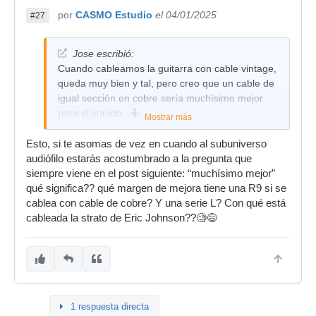
por
CASMO Estudio
el 04/01/2025
#27
Jose escribió:
Cuando cableamos la guitarra con cable vintage,
queda muy bien y tal, pero creo que un cable de
igual sección en cobre sería muchísimo mejor
para el sonido...🤷
Mostrar más
Esto, si te asomas de vez en cuando al subuniverso
audiófilo estarás acostumbrado a la pregunta que
siempre viene en el post siguiente: “muchísimo mejor”
qué significa?? qué margen de mejora tiene una R9 si se
cablea con cable de cobre? Y una serie L? Con qué está
cableada la strato de Eric Johnson??🧐😅
1 respuesta directa