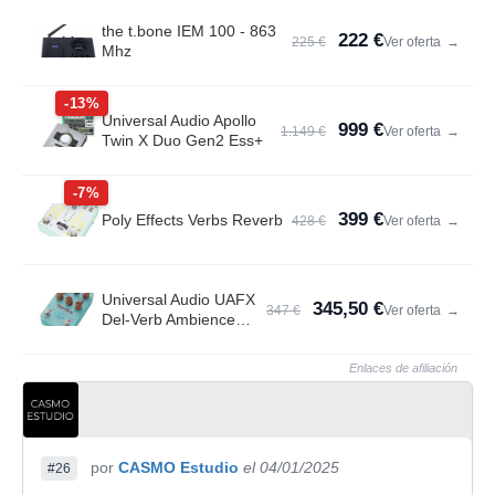
the t.bone IEM 100 - 863
222 €
225 €
Ver oferta
→
Mhz
-13%
Universal Audio Apollo
999 €
1.149 €
Ver oferta
→
Twin X Duo Gen2 Ess+
-7%
399 €
Poly Effects Verbs Reverb
428 €
Ver oferta
→
Universal Audio UAFX
345,50 €
347 €
Ver oferta
→
Del-Verb Ambience
Compan.
Enlaces de afiliación
por
CASMO Estudio
el 04/01/2025
#26