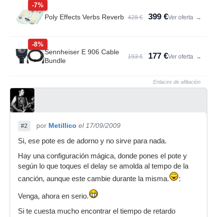
-7%
399 €
Poly Effects Verbs Reverb
428 €
Ver oferta
→
-8%
Sennheiser E 906 Cable
177 €
193 €
Ver oferta
→
Bundle
Enlaces de afiliación
por
Metillico
el 17/09/2009
#2
Si, ese pote es de adorno y no sirve para nada.
Hay una configuración mágica, donde pones el pote y
según lo que toques el delay se amolda al tempo de la
canción, aunque este cambie durante la misma.
:
Venga, ahora en serio.
Si te cuesta mucho encontrar el tiempo de retardo