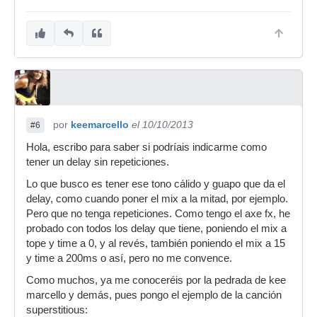
Sino, lo más normal sería configurar y utilizar el
delay en ciertos momentos, y desactivarlo en
otros.
por
keemarcello
el 10/10/2013
#6
Hola, escribo para saber si podríais indicarme como
tener un delay sin repeticiones.
Lo que busco es tener ese tono cálido y guapo que da el
delay, como cuando poner el mix a la mitad, por ejemplo.
Pero que no tenga repeticiones. Como tengo el axe fx, he
probado con todos los delay que tiene, poniendo el mix a
tope y time a 0, y al revés, también poniendo el mix a 15
y time a 200ms o así, pero no me convence.
Como muchos, ya me conoceréis por la pedrada de kee
marcello y demás, pues pongo el ejemplo de la canción
superstitious: