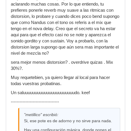
aclarando muchas cosas. Por lo que entiendo, tu
imperceptible, con muy poca señal (bend ), y un
prefieres ponerle reverb muy suave a las ritmicas con
tiempo corto o corto-medio ( por ejemplo, unos
distorsion, lo probare y cuando dices poco bend supongo
200-300 ms ). Igualmente, esto solo serviria para
que como Nandus con el tono os referis a el mix que
buscar algun efecto raro tipo eco, o juegos de
tengo en el nova delay. Creo que el secreto va ha estar
toques y repeticion de fondo, y asi.
aqui para que el efecto casi no se note y aparezca el
Para solos, uso dos configuraciones, una corta y
sonido gordito y con sustain. Voy a probarlo, con la
otra larga, la corta es similar a la de Nandus,
distorsion larga supongo que aún sera mas importante el
pero con el tiempo en 500 ms mas o menos, el
nivel de mezcla no?
bend a un tercio, mas o menos, depende del
sera mejor menos distorsion? . overdrive quizas . Mix
pedal. Con este aparte de hacer muchos solos,
30%?.
queda de muerte para cuando quitas la
distorsion dar la sensacion que estas tocando
Muy requetebien, ya quiero llegar al local para hacer
con una acustica... No es lo mismo, vale, PERO,
todas vuestras probatinas.
ayuda a ello.
Un saluuuuuuuuuuuuuuuuuuuuuudo. keef
La distorsion larga es mas para trozos lentos, o
---------------------------------
los que busco producir "eco".... Pongo unas 3-4
repeticiones, bend a un tercio mas o menos,
mas tirando al mas, y el tiempo, segun,
"metillico" escribió:
alrededor de los 1000-1100 ms.
Si, ese pote es de adorno y no sirve para nada.
Hay una configuración mágica, donde pones el