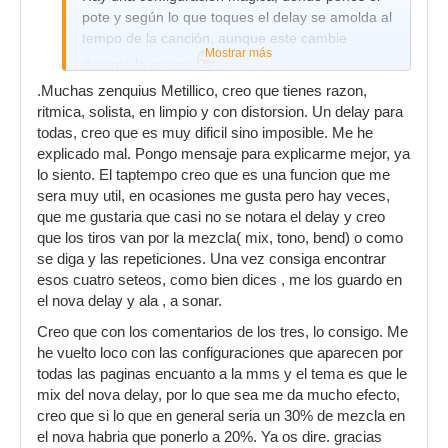
pote y según lo que toques el delay se amolda al
tempo de la canción, aunque este cambie
Mostrar más
durante la misma.
:
.Muchas zenquius Metillico, creo que tienes razon,
Venga, ahora en serio.
ritmica, solista, en limpio y con distorsion. Un delay para
Si te cuesta mucho encontrar el tiempo de
todas, creo que es muy dificil sino imposible. Me he
retardo adecuado en cada tema, la solución
explicado mal. Pongo mensaje para explicarme mejor, ya
buena sería la jodida. Es decir, seguir trasteando
lo siento. El taptempo creo que es una funcion que me
hasta cogerle el tranquillo.
sera muy util, en ocasiones me gusta pero hay veces,
que me gustaria que casi no se notara el delay y creo
Otra solución sería pillarte un delay con tap
que los tiros van por la mezcla( mix, tono, bend) o como
tempo. Pulsando el botón o pulsador al mismo
se diga y las repeticiones. Una vez consiga encontrar
que escuchas el tema, este se ajusta al tempo
esos cuatro seteos, como bien dices , me los guardo en
con que pulsas.
el nova delay y ala , a sonar.
En cuanto a que te suene bien con distorsión o
Creo que con los comentarios de los tres, lo consigo. Me
sin ella, o en solos y en rítmicas, es poco
he vuelto loco con las configuraciones que aparecen por
probable que lo consigas.
todas las paginas encuanto a la mms y el tema es que le
Si tíenes un pedal con varias configuraciones de
mix del nova delay, por lo que sea me da mucho efecto,
delay o memorias, podrías configurar una para
creo que si lo que en general seria un 30% de mezcla en
cada momento.
el nova habria que ponerlo a 20%. Ya os dire. gracias