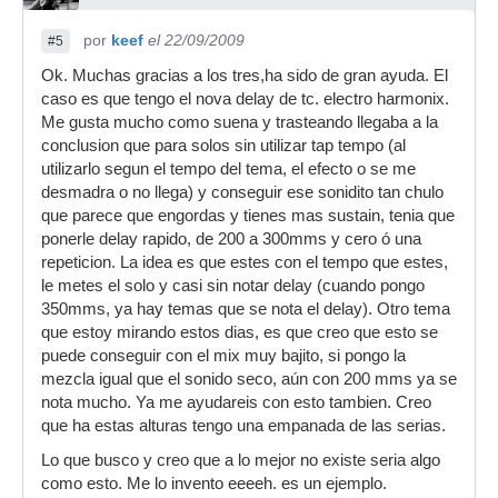
por
keef
el 22/09/2009
#5
Ok. Muchas gracias a los tres,ha sido de gran ayuda. El
caso es que tengo el nova delay de tc. electro harmonix.
Me gusta mucho como suena y trasteando llegaba a la
conclusion que para solos sin utilizar tap tempo (al
utilizarlo segun el tempo del tema, el efecto o se me
desmadra o no llega) y conseguir ese sonidito tan chulo
que parece que engordas y tienes mas sustain, tenia que
ponerle delay rapido, de 200 a 300mms y cero ó una
repeticion. La idea es que estes con el tempo que estes,
le metes el solo y casi sin notar delay (cuando pongo
350mms, ya hay temas que se nota el delay). Otro tema
que estoy mirando estos dias, es que creo que esto se
puede conseguir con el mix muy bajito, si pongo la
mezcla igual que el sonido seco, aún con 200 mms ya se
nota mucho. Ya me ayudareis con esto tambien. Creo
que ha estas alturas tengo una empanada de las serias.
Lo que busco y creo que a lo mejor no existe seria algo
como esto. Me lo invento eeeeh. es un ejemplo.