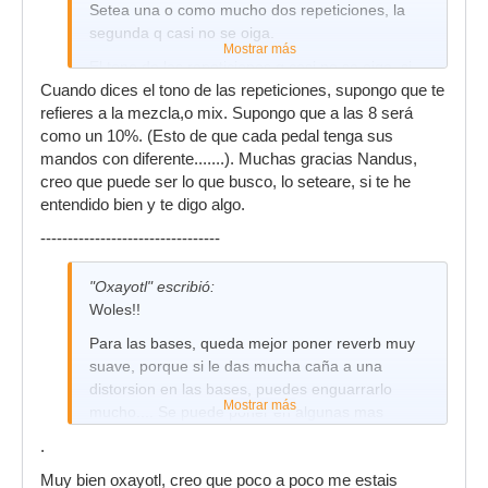
Setea una o como mucho dos repeticiones, la
segunda q casi no se oiga.
Mostrar más
El tono de las repeticiones q casi no se oiga, si
no empalaga mucho y se vuelve una
Cuando dices el tono de las repeticiones, supongo que te
marcianada. Yo lo tengo a las 8 en punto.
refieres a la mezcla,o mix. Supongo que a las 8 será
como un 10%. (Esto de que cada pedal tenga sus
El tiempo de delay, si el mio llega a 600 ms, pues
mandos con diferente.......). Muchas gracias Nandus,
lo tengo a la una en punto. Calcula tu mas o
creo que puede ser lo que busco, lo seteare, si te he
menos como sera el tuyo.
entendido bien y te digo algo.
Para mi suena de lujo pq no empalaga nada
---------------------------------
pero notas q esta ahi y le da un ligero toque muy
guapo, q si lo quitas despues lo echas mucho en
"Oxayotl" escribió:
falta. Ademas q te da mas sustain .
Woles!!
El delay se vuelve adictivo, es como un toque de
Para las bases, queda mejor poner reverb muy
reverb.
suave, porque si le das mucha caña a una
distorsion en las bases, puedes enguarrarlo
Mostrar más
mucho.... Se puede poner en algunas mas
concretas, buscando mas un juego de efectos
.
que otra cosa. Si lo haces asi, pon una repeticion
Muy bien oxayotl, creo que poco a poco me estais
casi a 1, si pones 2, que la 2a vuelta sea casi