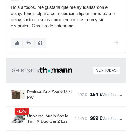
Hola a todos. Me gustaria que me ayudarias con el
delay. Teneis alguna comfiguracion fija en mms para el
delay, tanto en solos como en ritmicas, con y sin
distorsion. Gracias de antemano.
OFERTAS EN
VER TODAS
Positive Grid Spark Mini
194 €
197 €
Ver oferta
→
PW
-13%
Universal Audio Apollo
999 €
1.149 €
Ver oferta
→
Twin X Duo Gen2 Ess+