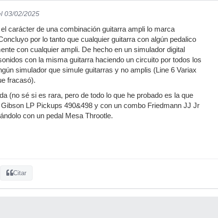
el 03/02/2025
 el carácter de una combinación guitarra ampli lo marca
oncluyo por lo tanto que cualquier guitarra con algún pedalico
nte con cualquier ampli. De hecho en un simulador digital
nidos con la misma guitarra haciendo un circuito por todos los
gún simulador que simule guitarras y no amplis (Line 6 Variax
ue fracasó).
da (no sé si es rara, pero de todo lo que he probado es la que
 Gibson LP Pickups 490&498 y con un combo Friedmann JJ Jr
urándolo con un pedal Mesa Throotle.
Citar