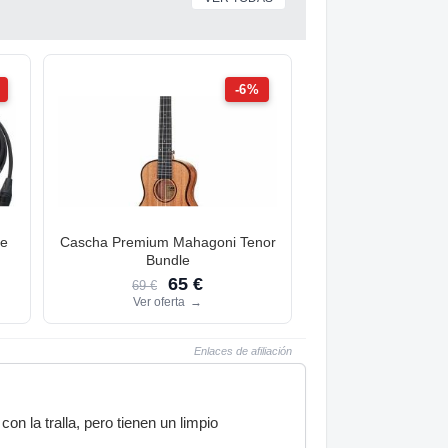
-6%
le
Cascha Premium Mahagoni Tenor
Bundle
65 €
69 €
Ver oferta
→
Enlaces de afiliación
n la tralla, pero tienen un limpio