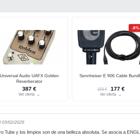
-8%
Universal Audio UAFX Golden
Sennheiser E 906 Cable Bund
Reverberator
387 €
177 €
193 €
Ver oferta
→
Ver oferta
→
l 03/02/2025
Tube y los limpios son de una belleza absoluta. Se asocia a ENGL co