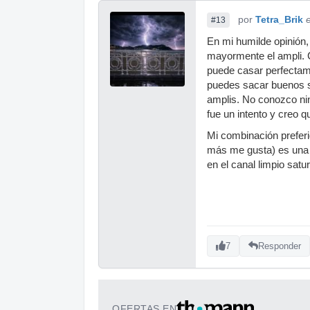
por
Tetra_Brik
#13
En mi humilde opinión,
mayormente el ampli. C
puede casar perfectame
puedes sacar buenos so
amplis. No conozco nin
fue un intento y creo q
Mi combinación preferi
más me gusta) es una
en el canal limpio sat
7
Responder
OFERTAS EN