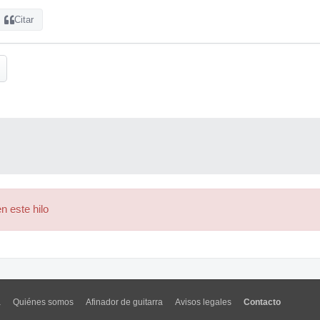
Citar
n este hilo
a
Quiénes somos
Afinador de guitarra
Avisos legales
Contacto