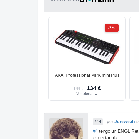
-7%
AKAI Professional MPK mini Plus
134 €
144 €
Ver oferta
→
por
Jureweah
e
#14
#4
tengo un ENGL Retro 
espectacular.