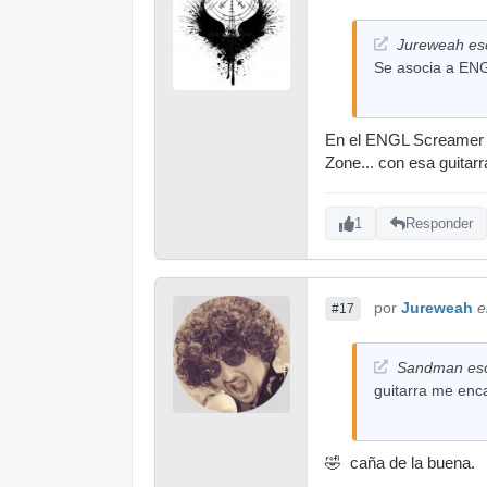
Jureweah esc
Se asocia a ENGL
En el ENGL Screamer 5
Zone... con esa guitar
1
Responder
por
Jureweah
e
#17
Sandman esc
guitarra me enca
🤣 caña de la buena.