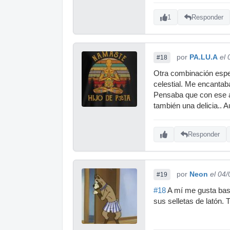
1
Responder
por
PA.LU.A
el
#18
Otra combinación espe
celestial. Me encantab
Pensaba que con ese am
también una delicia.. 
Responder
por
Neon
el 04
#19
#18
A mí me gusta bast
sus selletas de latón. 