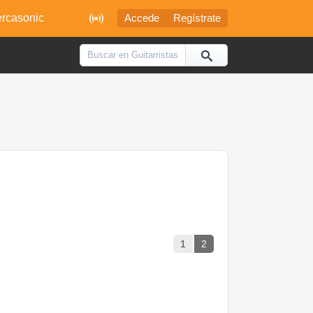

rcasonic
Accede
Regístrate
1
2