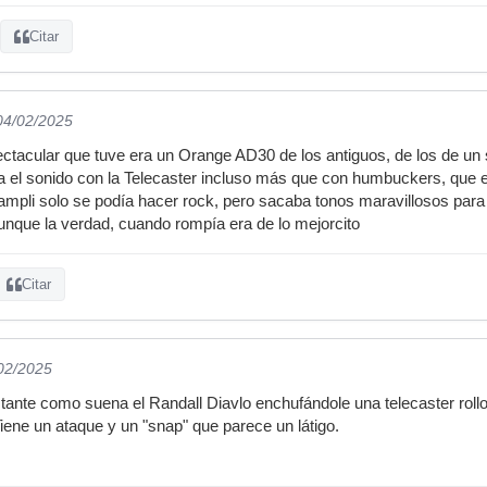
Citar
 04/02/2025
ctacular que tuve era un Orange AD30 de los antiguos, de los de u
a el sonido con la Telecaster incluso más que con humbuckers, que 
pli solo se podía hacer rock, pero sacaba tonos maravillosos para 
Aunque la verdad, cuando rompía era de lo mejorcito
Citar
/02/2025
ante como suena el Randall Diavlo enchufándole una telecaster rollo
Tiene un ataque y un "snap" que parece un látigo.