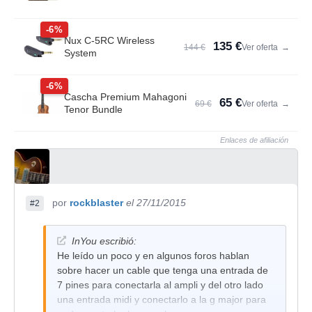
-6%
Nux C-5RC Wireless
135 €
144 €
Ver oferta
→
System
-6%
Cascha Premium Mahagoni
65 €
69 €
Ver oferta
→
Tenor Bundle
Enlaces de afiliación
por
rockblaster
el 27/11/2015
#2
InYou escribió:
He leído un poco y en algunos foros hablan
sobre hacer un cable que tenga una entrada de
7 pines para conectarla al ampli y del otro lado
una entrada midi y conectarlo a la g major para