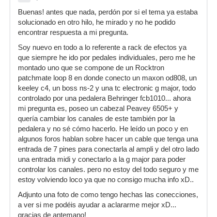
Buenas! antes que nada, perdón por si el tema ya estaba
solucionado en otro hilo, he mirado y no he podido
encontrar respuesta a mi pregunta.
Soy nuevo en todo a lo referente a rack de efectos ya
que siempre he ido por pedales individuales, pero me he
montado uno que se compone de un Rocktron
patchmate loop 8 en donde conecto un maxon od808, un
keeley c4, un boss ns-2 y una tc electronic g major, todo
controlado por una pedalera Behringer fcb1010... ahora
mi pregunta es, poseo un cabezal Peavey 6505+ y
quería cambiar los canales de este también por la
pedalera y no sé cómo hacerlo. He leído un poco y en
algunos foros hablan sobre hacer un cable que tenga una
entrada de 7 pines para conectarla al ampli y del otro lado
una entrada midi y conectarlo a la g major para poder
controlar los canales. pero no estoy del todo seguro y me
estoy volviendo loco ya que no consigo mucha info xD..
Adjunto una foto de como tengo hechas las conecciones,
a ver si me podéis ayudar a aclararme mejor xD...
gracias de antemano!