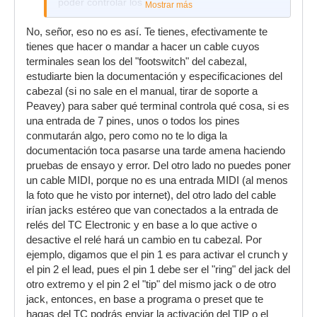
poder controlar los canales.
Mostrar más
No, señor, eso no es así. Te tienes, efectivamente te
tienes que hacer o mandar a hacer un cable cuyos
terminales sean los del "footswitch" del cabezal,
estudiarte bien la documentación y especificaciones del
cabezal (si no sale en el manual, tirar de soporte a
Peavey) para saber qué terminal controla qué cosa, si es
una entrada de 7 pines, unos o todos los pines
conmutarán algo, pero como no te lo diga la
documentación toca pasarse una tarde amena haciendo
pruebas de ensayo y error. Del otro lado no puedes poner
un cable MIDI, porque no es una entrada MIDI (al menos
la foto que he visto por internet), del otro lado del cable
irían jacks estéreo que van conectados a la entrada de
relés del TC Electronic y en base a lo que active o
desactive el relé hará un cambio en tu cabezal. Por
ejemplo, digamos que el pin 1 es para activar el crunch y
el pin 2 el lead, pues el pin 1 debe ser el "ring" del jack del
otro extremo y el pin 2 el "tip" del mismo jack o de otro
jack, entonces, en base a programa o preset que te
hagas del TC podrás enviar la activación del TIP o el