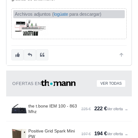
Archivos adjuntos (
logúate
para descargar)
OFERTAS EN
VER TODAS
the t.bone IEM 100 - 863
222 €
225 €
Ver oferta
→
Mhz
Positive Grid Spark Mini
194 €
197 €
Ver oferta
→
PW