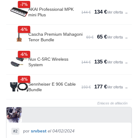
-7%
AKAI Professional MPK
134 €
144 €
Ver oferta
→
mini Plus
-6%
Cascha Premium Mahagoni
65 €
69 €
Ver oferta
→
Tenor Bundle
-6%
Nux C-5RC Wireless
135 €
144 €
Ver oferta
→
System
-8%
Sennheiser E 906 Cable
177 €
193 €
Ver oferta
→
Bundle
Enlaces de afiliación
por
srvbest
el 04/02/2024
#2