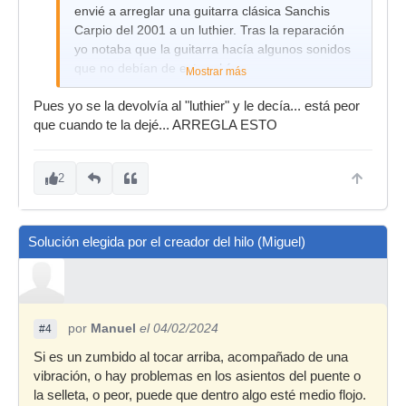
envié a arreglar una guitarra clásica Sanchis
Carpio del 2001 a un luthier. Tras la reparación
yo notaba que la guitarra hacía algunos sonidos
que no debían de estar ahí
Mostrar más
Pues yo se la devolvía al "luthier" y le decía... está peor
que cuando te la dejé... ARREGLA ESTO
2
Solución elegida por el creador del hilo (Miguel)
por
Manuel
el 04/02/2024
#4
Si es un zumbido al tocar arriba, acompañado de una
vibración, o hay problemas en los asientos del puente o
la selleta, o peor, puede que dentro algo esté medio flojo.