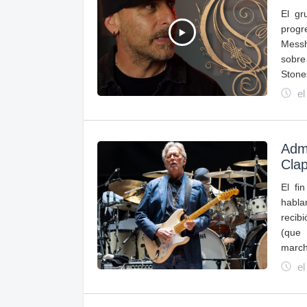
El gr
prog
Messh
sobre
Stone
el
Admi
Clap
El fi
habla
recib
(que 
march
el