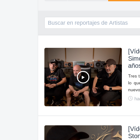
[Víd
Simó
año
Tres 
lo qu
nuevo
ha
[Víd
Sto