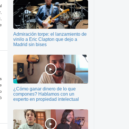
l
,
,
e
Admiración torpe: el lanzamiento de
vinilo a Eric Clapton que dejo a
Madrid sin bises
s
e
¿Cómo ganar dinero de lo que
o
compones? Hablamos con un
ó
experto en propiedad intelectual