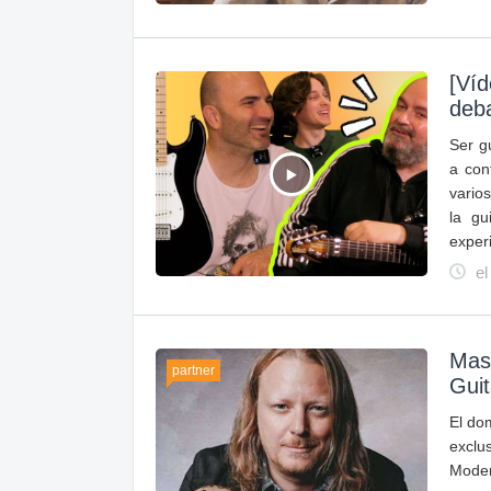
[Víd
deba
Ser g
a con
varios
la gu
exper
el
Mast
partner
Guit
El do
exclu
Mode