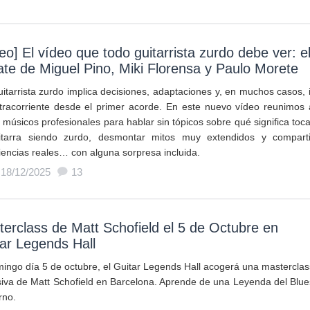
eo] El vídeo que todo guitarrista zurdo debe ver: e
te de Miguel Pino, Miki Florensa y Paulo Morete
uitarrista zurdo implica decisiones, adaptaciones y, en muchos casos, i
tracorriente desde el primer acorde. En este nuevo vídeo reunimos 
 músicos profesionales para hablar sin tópicos sobre qué significa toca
itarra siendo zurdo, desmontar mitos muy extendidos y comparti
iencias reales… con alguna sorpresa incluida.
 18/12/2025
13
erclass de Matt Schofield el 5 de Octubre en
ar Legends Hall
mingo día 5 de octubre, el Guitar Legends Hall acogerá una masterclas
siva de Matt Schofield en Barcelona. Aprende de una Leyenda del Blue
rno.