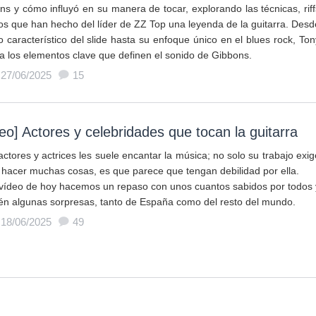
ns y cómo influyó en su manera de tocar, explorando las técnicas, riff
cos que han hecho del líder de ZZ Top una leyenda de la guitarra. Desd
o característico del slide hasta su enfoque único en el blues rock, Ton
za los elementos clave que definen el sonido de Gibbons.
 27/06/2025
15
eo] Actores y celebridades que tocan la guitarra
actores y actrices les suele encantar la música; no solo su trabajo exig
 hacer muchas cosas, es que parece que tengan debilidad por ella.
 vídeo de hoy hacemos un repaso con unos cuantos sabidos por todos 
én algunas sorpresas, tanto de España como del resto del mundo.
 18/06/2025
49