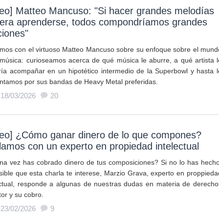
deo] Matteo Mancuso: "Si hacer grandes melodías
iera aprenderse, todos compondríamos grandes
ciones"
mos con el virtuoso Matteo Mancuso sobre su enfoque sobre el mund
 música: curioseamos acerca de qué música le aburre, a qué artista l
ría acompañar en un hipotético intermedio de la Superbowl y hasta l
ntamos por sus bandas de Heavy Metal preferidas.
 18/03/2026
20
deo] ¿Cómo ganar dinero de lo que compones?
amos con un experto en propiedad intelectual
na vez has cobrado dinero de tus composiciones? Si no lo has hecho
sible que esta charla te interese, Marzio Grava, experto en proppieda
ectual, responde a algunas de nuestras dudas en materia de derecho
tor y su cobro.
 23/02/2026
9