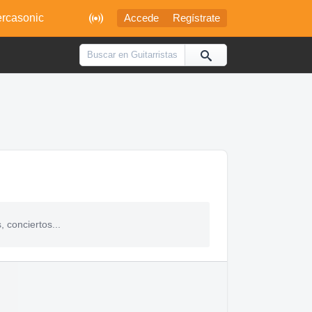

rcasonic
Accede
Regístrate
 conciertos...