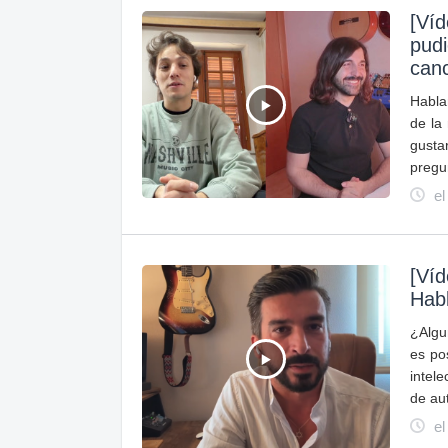
[Ví
pud
can
Habla
de la
gusta
pregu
el
[Ví
Habl
¿Algu
es po
intel
de au
el