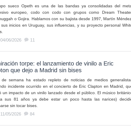
upo sueco Opeth es una de las bandas ya consolidadas del meta
resivo europeo, codo con codo con grupos como Dream Theater
uggah o Gojira. Hablamos con su bajista desde 1997, Martín Méndez
 sus inicios en Uruguay, sus influencias, y su proyecto personal Whit
s.
 04/06/2026
11
ración torpe: el lanzamiento de vinilo a Eric
ton que dejo a Madrid sin bises
n de semana ha estado repleto de noticias de medios generalista
ndo incidente ocurrido en el concierto de Eric Clapton en Madrid, qu
ió un impacto de un vinilo lanzado desde el público. El músico británic
a sus 81 años ya debe estar un poco hasta las narices) decidi
arse sin tocar bises.
 11/05/2026
84