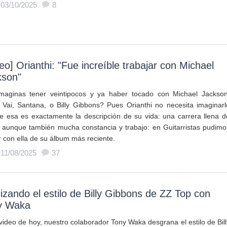
 03/10/2025
8
eo] Orianthi: "Fue increíble trabajar con Michael
kson"
maginas tener veintipocos y ya haber tocado con Michael Jackson
 Vai, Santana, o Billy Gibbons? Pues Orianthi no necesita imaginarl
e esa es exactamente la descripción de su vida: una carrera llena d
s aunque también mucha constancia y trabajo: en Guitarristas pudimo
r con ella de su álbum más reciente.
 11/08/2025
37
izando el estilo de Billy Gibbons de ZZ Top con
y Waka
 video de hoy, nuestro colaborador Tony Waka desgrana el estilo de Bill