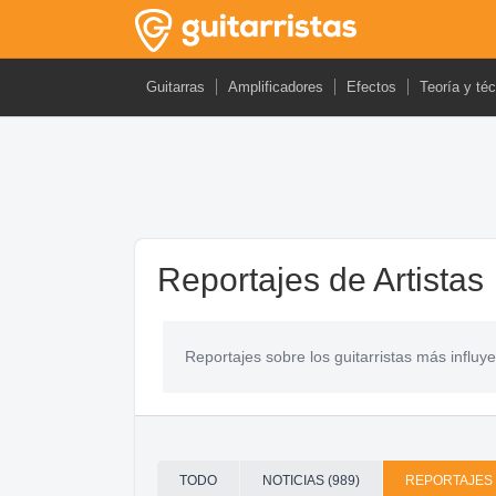
Guitarras
Amplificadores
Efectos
Teoría y té
Reportajes de Artistas
Reportajes sobre los guitarristas más influy
TODO
NOTICIAS (989)
REPORTAJES 