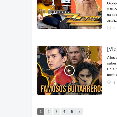
Gibbo
y tru
su us
anali
el
[Víd
A los 
saber
En el
tambi
el
1
2
3
4
5
›