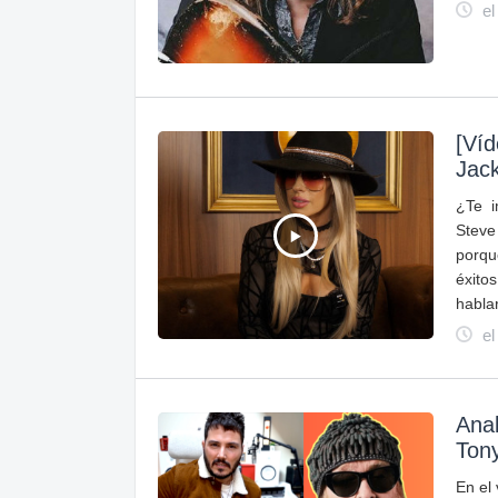
el
[Víd
Jac
¿Te i
Steve
porqu
éxito
habla
el
Anal
Ton
En el