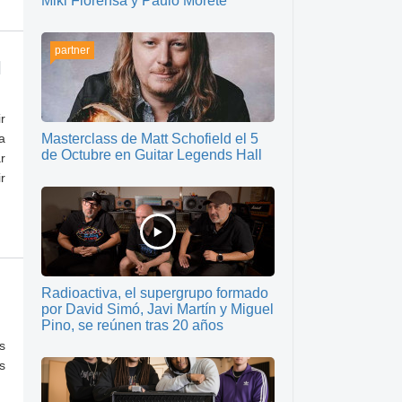
Miki Florensa y Paulo Morete
partner
l
r
a
Masterclass de Matt Schofield el 5
de Octubre en Guitar Legends Hall
r
r
Radioactiva, el supergrupo formado
por David Simó, Javi Martín y Miguel
Pino, se reúnen tras 20 años
s
s