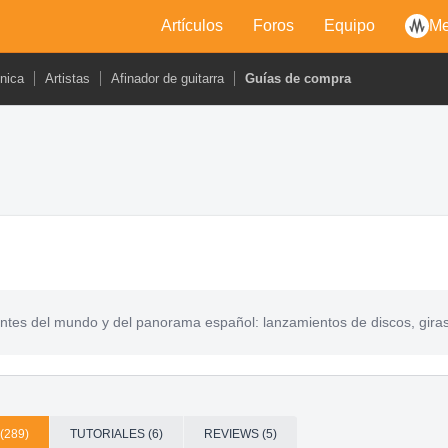
Artículos
Foros
Equipo
Me
cnica
Artistas
Afinador de guitarra
Guías de compra
entes del mundo y del panorama español: lanzamientos de discos, giras,
(289)
TUTORIALES (6)
REVIEWS (5)