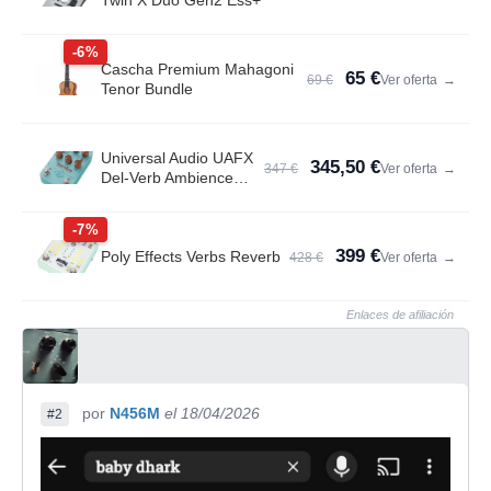
Twin X Duo Gen2 Ess+
-6%
Cascha Premium Mahagoni
65 €
69 €
Ver oferta
→
Tenor Bundle
Universal Audio UAFX
345,50 €
347 €
Ver oferta
→
Del-Verb Ambience
Compan.
-7%
399 €
Poly Effects Verbs Reverb
428 €
Ver oferta
→
Enlaces de afiliación
por
N456M
el 18/04/2026
#2