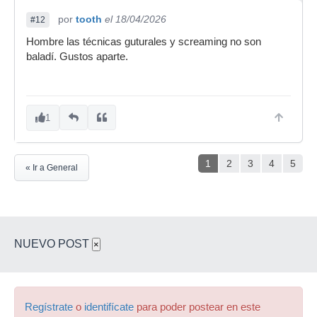
por
tooth
el 18/04/2026
#12
Hombre las técnicas guturales y screaming no son
baladí. Gustos aparte.
1
1
2
3
4
5
« Ir a General
NUEVO POST
×
Regístrate
o
identifícate
para poder postear en este