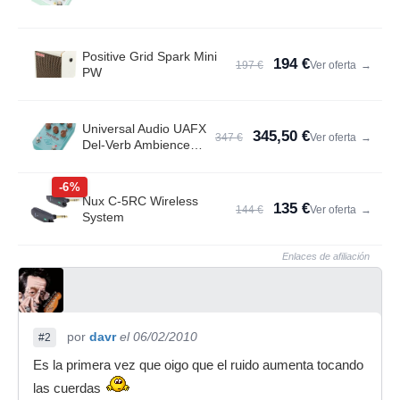
Positive Grid Spark Mini
194 €
197 €
Ver oferta
→
PW
Universal Audio UAFX
345,50 €
347 €
Ver oferta
→
Del-Verb Ambience
Compan.
-6%
Nux C-5RC Wireless
135 €
144 €
Ver oferta
→
System
Enlaces de afiliación
por
davr
el 06/02/2010
#2
Es la primera vez que oigo que el ruido aumenta tocando
las cuerdas