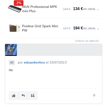
-7%
AKAI Professional MPK
134 €
144 €
Ver oferta
→
mini Plus
Positive Grid Spark Mini
194 €
197 €
Ver oferta
→
PW
Enlaces de afiliación
por
eduardoritos
el 15/07/2013
#2
no