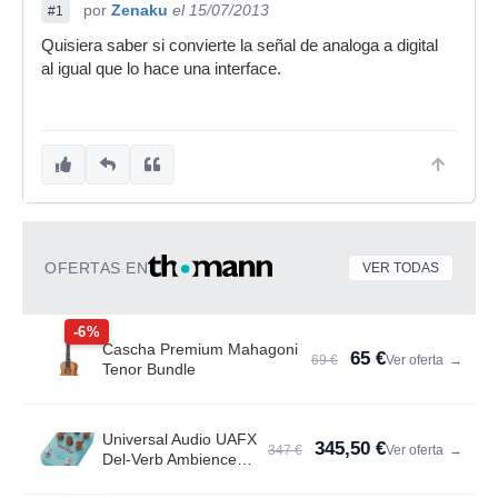
por
Zenaku
el 15/07/2013
#1
Quisiera saber si convierte la señal de analoga a digital
al igual que lo hace una interface.
OFERTAS EN
VER TODAS
-6%
Cascha Premium Mahagoni
65 €
69 €
Ver oferta
→
Tenor Bundle
Universal Audio UAFX
345,50 €
347 €
Ver oferta
→
Del-Verb Ambience
Compan.