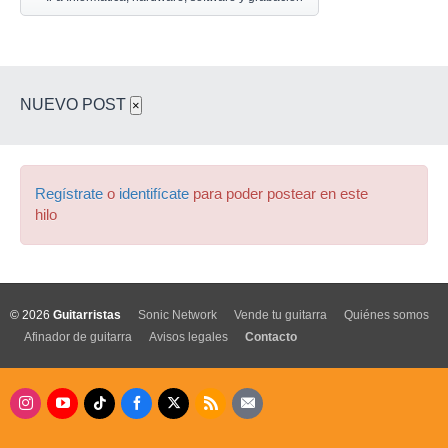
NUEVO POST
×
Regístrate
o
identifícate
para poder postear en este
hilo
© 2026
Guitarristas
Sonic Network
Vende tu guitarra
Quiénes somos
Afinador de guitarra
Avisos legales
Contacto