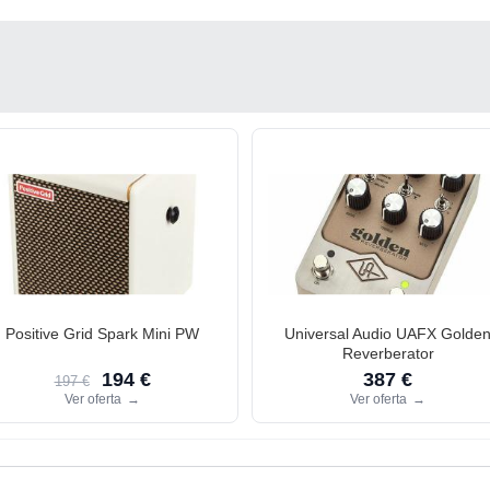
Positive Grid Spark Mini PW
Universal Audio UAFX Golde
Reverberator
194 €
387 €
197 €
Ver oferta
→
Ver oferta
→