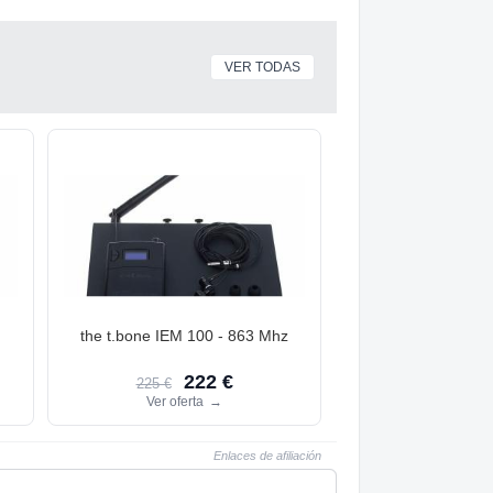
VER TODAS
n
the t.bone IEM 100 - 863 Mhz
222 €
225 €
Ver oferta
→
Enlaces de afiliación