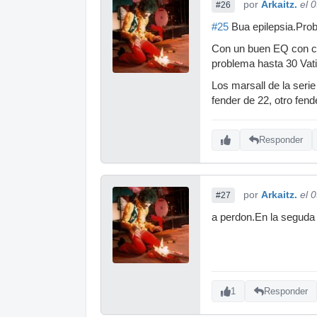
por
Arkaitz.
el 
#26
#25
Bua epilepsia.Prob
Con un buen EQ con co
problema hasta 30 Vati
Los marsall de la seri
fender de 22, otro fen
Responder
por
Arkaitz.
el 
#27
a perdon.En la seguda 
1
Responder