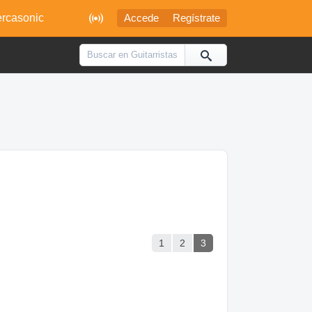

rcasonic
Accede
Regístrate
1
2
3