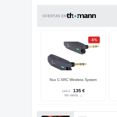
OFERTAS EN
-6%
Nux C-5RC Wireless System
135 €
144 €
Ver oferta
→