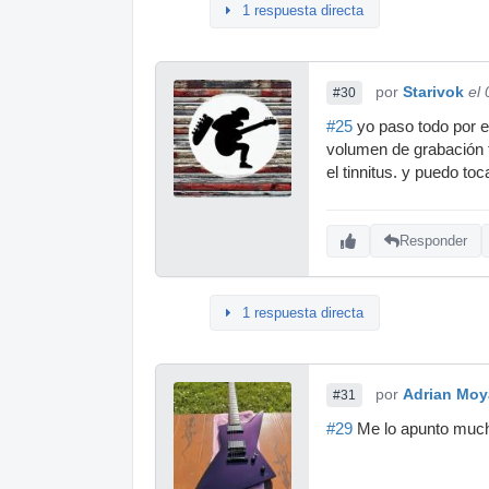
1 respuesta directa
por
Starivok
el
#30
#25
yo paso todo por e
volumen de grabación t
el tinnitus. y puedo toc
Responder
1 respuesta directa
por
Adrian Moy
#31
#29
Me lo apunto much