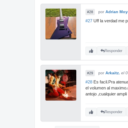
por
Adrian Moy
#28
#27
Uff la verdad me p
Responder
por
Arkaitz.
el 
#29
#28
Es facil.Pra atenu
el volumen al maximo.(
antojo ,cualquier ampl
Responder