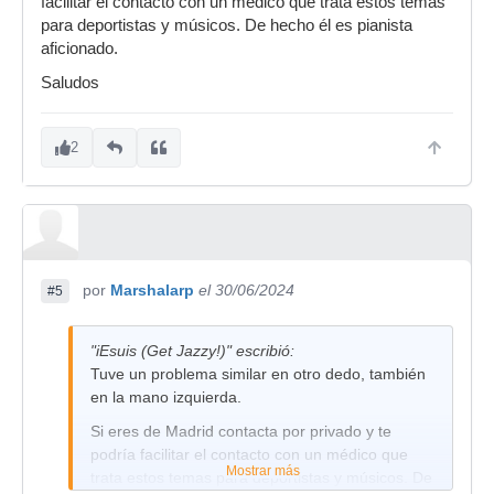
facilitar el contacto con un médico que trata estos temas
para deportistas y músicos. De hecho él es pianista
aficionado.
Saludos
2
por
Marshalarp
el 30/06/2024
#5
"iEsuis (Get Jazzy!)" escribió:
Tuve un problema similar en otro dedo, también
en la mano izquierda.
Si eres de Madrid contacta por privado y te
podría facilitar el contacto con un médico que
Mostrar más
trata estos temas para deportistas y músicos. De