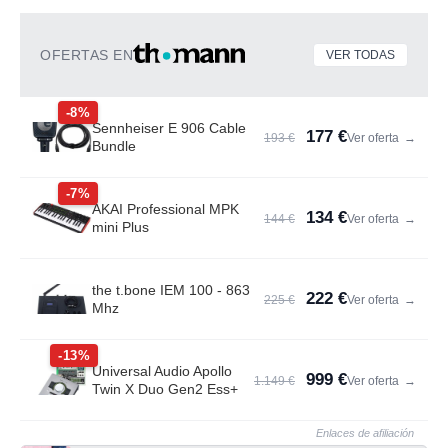
OFERTAS EN
VER TODAS
-8%
Sennheiser E 906 Cable
177 €
193 €
Ver oferta
→
Bundle
-7%
AKAI Professional MPK
134 €
144 €
Ver oferta
→
mini Plus
the t.bone IEM 100 - 863
222 €
225 €
Ver oferta
→
Mhz
-13%
Universal Audio Apollo
999 €
1.149 €
Ver oferta
→
Twin X Duo Gen2 Ess+
Enlaces de afiliación