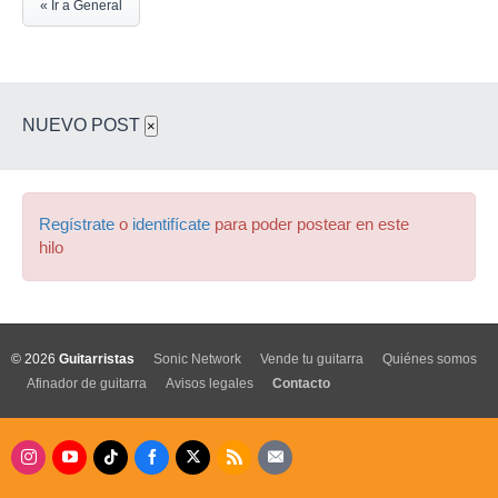
« Ir a General
NUEVO POST
×
Regístrate
o
identifícate
para poder postear en este
hilo
© 2026
Guitarristas
Sonic Network
Vende tu guitarra
Quiénes somos
Afinador de guitarra
Avisos legales
Contacto