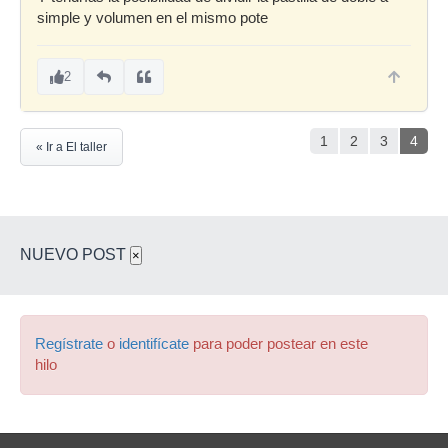
simple y volumen en el mismo pote
2
1
2
3
4
« Ir a El taller
NUEVO POST
×
Regístrate
o
identifícate
para poder postear en este
hilo