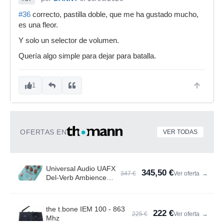
#36
correcto, pastilla doble, que me ha gustado mucho,
es una fleor.
Y solo un selector de volumen.
Quería algo simple para dejar para batalla.
1
OFERTAS EN
VER TODAS
Universal Audio UAFX
345,50 €
347 €
Ver oferta
→
Del-Verb Ambience
Compan.
the t.bone IEM 100 - 863
222 €
225 €
Ver oferta
→
Mhz