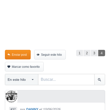
1
2
3
4
Enviar post
Seguir este hilo
Marcar como favorito
por
DANNY
el 10/06/2026
#37