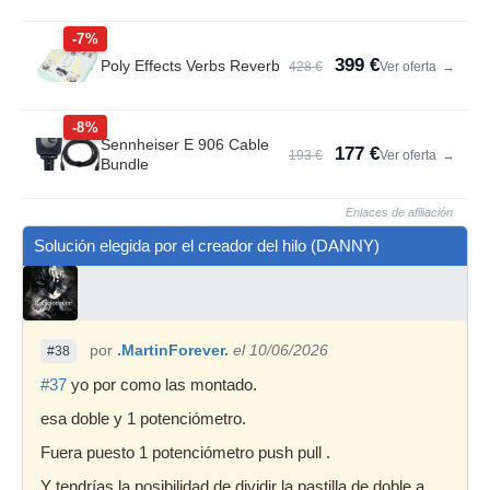
-7%
399 €
Poly Effects Verbs Reverb
428 €
Ver oferta
→
-8%
Sennheiser E 906 Cable
177 €
193 €
Ver oferta
→
Bundle
Enlaces de afiliación
Solución elegida por el creador del hilo (DANNY)
por
.MartinForever.
el 10/06/2026
#38
#37
yo por como las montado.
esa doble y 1 potenciómetro.
Fuera puesto 1 potenciómetro push pull .
Y tendrías la posibilidad de dividir la pastilla de doble a