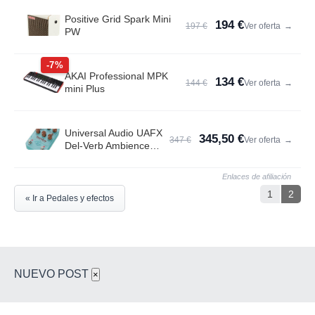
Positive Grid Spark Mini
194 €
197 €
Ver oferta
→
PW
-7%
AKAI Professional MPK
134 €
144 €
Ver oferta
→
mini Plus
Universal Audio UAFX
345,50 €
347 €
Ver oferta
→
Del-Verb Ambience
Compan.
Enlaces de afiliación
1
2
« Ir a Pedales y efectos
NUEVO POST
×