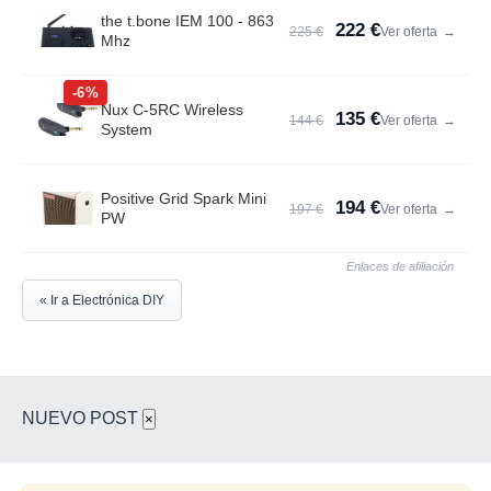
the t.bone IEM 100 - 863
222 €
225 €
Ver oferta
→
Mhz
-6%
Nux C-5RC Wireless
135 €
144 €
Ver oferta
→
System
Positive Grid Spark Mini
194 €
197 €
Ver oferta
→
PW
Enlaces de afiliación
« Ir a Electrónica DIY
NUEVO POST
×