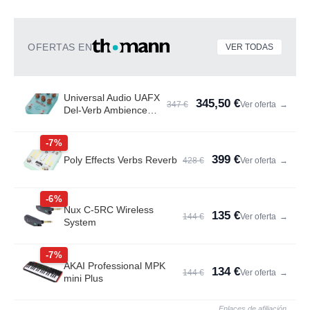
OFERTAS EN
VER TODAS
Universal Audio UAFX
345,50 €
347 €
Ver oferta
→
Del-Verb Ambience
Compan.
-7%
399 €
Poly Effects Verbs Reverb
428 €
Ver oferta
→
-6%
Nux C-5RC Wireless
135 €
144 €
Ver oferta
→
System
-7%
AKAI Professional MPK
134 €
144 €
Ver oferta
→
mini Plus
Enlaces de afiliación