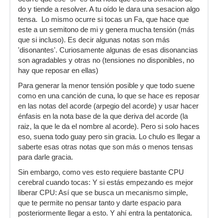
do y tiende a resolver. A tu oído le dara una sesacion algo
tensa. Lo mismo ocurre si tocas un Fa, que hace que
este a un semitono de mi y genera mucha tensión (más
que si incluso). Es decir algunas notas son más
'disonantes'. Curiosamente algunas de esas disonancias
son agradables y otras no (tensiones no disponibles, no
hay que reposar en ellas)
Para generar la menor tensión posible y que todo suene
como en una canción de cuna, lo que se hace es reposar
en las notas del acorde (arpegio del acorde) y usar hacer
énfasis en la nota base de la que deriva del acorde (la
raiz, la que le da el nombre al acorde). Pero si solo haces
eso, suena todo guay pero sin gracia. Lo chulo es llegar a
saberte esas otras notas que son más o menos tensas
para darle gracia.
Sin embargo, como ves esto requiere bastante CPU
cerebral cuando tocas: Y si estás empezando es mejor
liberar CPU: Así que se busca un mecanismo simple,
que te permite no pensar tanto y darte espacio para
posteriormente llegar a esto. Y ahí entra la pentatonica.