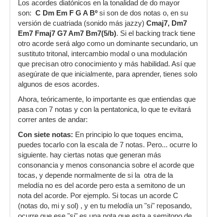
Los acordes diatónicos en la tonalidad de do mayor
son:
C Dm Em F G A Bº
si son de dos notas o, en su
versión de cuatriada (sonido más jazzy)
Cmaj7, Dm7
Em7 Fmaj7 G7 Am7 Bm7(5/b)
. Si el backing track tiene
otro acorde será algo como un dominante secundario, un
sustituto tritonal, intercambio modal o una modulación
que precisan otro conocimiento y más habilidad. Así que
asegúrate de que inicialmente, para aprender, tienes solo
algunos de esos acordes.
Ahora, teóricamente, lo importante es que entiendas que
pasa con 7 notas y con la pentatonica, lo que te evitará
correr antes de andar:
Con siete notas:
En principio lo que toques encima,
puedes tocarlo con la escala de 7 notas. Pero... ocurre lo
siguiente. hay ciertas notas que generan más
consonancia y menos consonancia sobre el acorde que
tocas, y depende normalmente de si la otra de la
melodía no es del acorde pero esta a semitono de un
nota del acorde. Por ejemplo. Si tocas un acorde C
(notas do, mi y sol) , y en tu melodía un "si" reposando,
ocurre que ese "si" es una nota que esta a semitono de