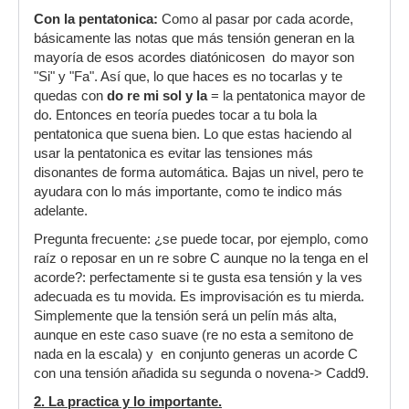
Con la pentatonica:
Como al pasar por cada acorde,
básicamente las notas que más tensión generan en la
mayoría de esos acordes diatónicosen do mayor son
"Si" y "Fa". Así que, lo que haces es no tocarlas y te
quedas con
do re mi sol y la
= la pentatonica mayor de
do. Entonces en teoría puedes tocar a tu bola la
pentatonica que suena bien. Lo que estas haciendo al
usar la pentatonica es evitar las tensiones más
disonantes de forma automática. Bajas un nivel, pero te
ayudara con lo más importante, como te indico más
adelante.
Pregunta frecuente: ¿se puede tocar, por ejemplo, como
raíz o reposar en un re sobre C aunque no la tenga en el
acorde?: perfectamente si te gusta esa tensión y la ves
adecuada es tu movida. Es improvisación es tu mierda.
Simplemente que la tensión será un pelín más alta,
aunque en este caso suave (re no esta a semitono de
nada en la escala) y en conjunto generas un acorde C
con una tensión añadida su segunda o novena-> Cadd9.
2. La practica y lo importante.