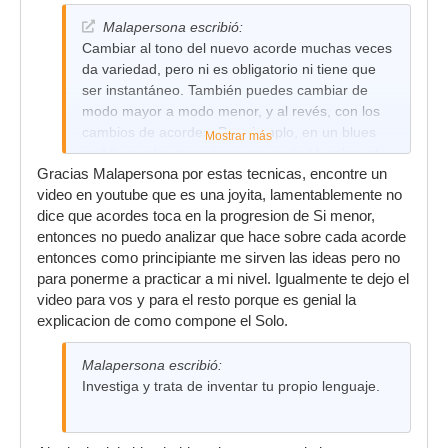
Malapersona escribió:
Cambiar al tono del nuevo acorde muchas veces
da variedad, pero ni es obligatorio ni tiene que
ser instantáneo. También puedes cambiar de
modo mayor a modo menor, y al revés, con los
cambios de acordes. Por ejemplo, en un blues
Mostrar más
en Mi, puedes tocar tono mayor de Mi sobre el
Gracias Malapersona por estas tecnicas, encontre un
acorde tónico, y al cambiar a La pasar a tocar en
video en youtube que es una joyita, lamentablemente no
La menor.
dice que acordes toca en la progresion de Si menor,
Si los cambios de acordes son entre acordes
entonces no puedo analizar que hace sobre cada acorde
muy relacionados (por ejemplo tónica con su
entonces como principiante me sirven las ideas pero no
dominante o con su subdominante, un acorde
para ponerme a practicar a mi nivel. Igualmente te dejo el
con su relativo menor) seguirá quedando bien
video para vos y para el resto porque es genial la
que sigas tocando en el mismo tono y escala
explicacion de como compone el Solo.
(perdón si hablo de modo y escala como si
fueran sinónimos, pero yo creo que se entiende
Malapersona escribió:
😁).
Investiga y trata de inventar tu propio lenguaje.